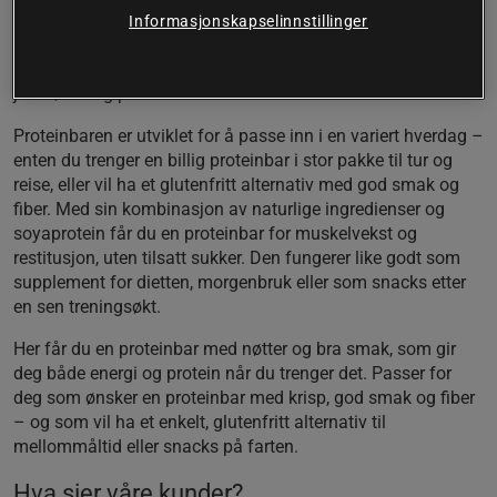
proteininnhold tilgjengelig. Dette er en naturlig proteinbar
Informasjonskapselinnstillinger
uten konserveringsmidler, og den passer perfekt for aktive
voksne som ønsker et praktisk og næringsrikt snacks med
jordnøtter og protein.
Proteinbaren er utviklet for å passe inn i en variert hverdag –
enten du trenger en billig proteinbar i stor pakke til tur og
reise, eller vil ha et glutenfritt alternativ med god smak og
fiber. Med sin kombinasjon av naturlige ingredienser og
soyaprotein får du en proteinbar for muskelvekst og
restitusjon, uten tilsatt sukker. Den fungerer like godt som
supplement for dietten, morgenbruk eller som snacks etter
en sen treningsøkt.
Her får du en proteinbar med nøtter og bra smak, som gir
deg både energi og protein når du trenger det. Passer for
deg som ønsker en proteinbar med krisp, god smak og fiber
– og som vil ha et enkelt, glutenfritt alternativ til
mellommåltid eller snacks på farten.
Hva sier våre kunder?