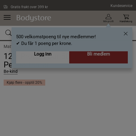
Hopp til hovedinnholdet
Kundeservice
Gratis frakt over 399 kr
Min profil
Handlekorg
500 velkomstpoeng til nye medlemmer!
✔ Du får 1 poeng per krone.
Matvarer /
Barer /
Proteinbar
Logg inn
Bli medlem
12 x Protein Bar 50 g Crunchy
Peanøttsmør
Be-kind
Kjøp flere - opptil 20%