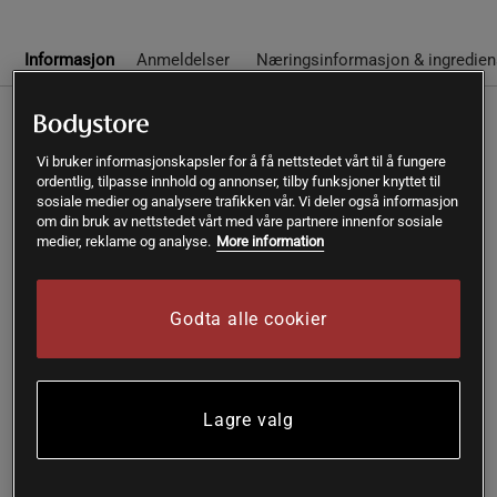
Informasjon
Anmeldelser
Næringsinformasjon & ingredien
Beskrivelse
Vi bruker informasjonskapsler for å få nettstedet vårt til å fungere
12 x Protein Bar 50 g Crunchy Jordnøttsmør fra BE-KIND er
ordentlig, tilpasse innhold og annonser, tilby funksjoner knyttet til
sosiale medier og analysere trafikken vår. Vi deler også informasjon
en proteinbar med høyt proteininnhold og en smakfull
om din bruk av nettstedet vårt med våre partnere innenfor sosiale
kombinasjon av kremet jordnøttsmør og sprø nøtter. Hver
medier, reklame og analyse.
More information
bar inneholder 12 gram protein fra soya, noe som gjør den
til et smart valg for deg som ønsker en proteinbar etter
trening, som mellommåltid eller som supplement for
Godta alle cookier
intensiv trening. Her får du en glutenfri proteinsnack uten
kunstige tilsetningsstoffer, fargestoffer eller
konserveringsmidler.
Med en balansert blanding av fiber og nøtter gir denne
Lagre valg
proteinbaren både metthetsfølelse og en god konsistens.
Den er søt, har krisp og er enkel å ta med i treningsbagen
eller sekken – så du alltid har et mellommåltid med høyt