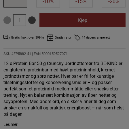
-10%
-15%
-20%
Kjøp
Gratis frakt over 399 kr
Gratis retur
14 dagers angrerett
SKU #FP5882-41
| EAN
5000159527071
12 x Protein Bar 50 g Crunchy Jordnøttsmør fra BE-KIND er
en glutenfri proteinbar med høyt proteininnhold, kremet
jordnøttsmør og sprø nøtter. Hver bar er fri for kunstige
tilsetningsstoffer og konserveringsmidler – og passer
perfekt som et proteinrikt mellommåltid eller snacks etter
trening. Nyt en balansert kombinasjon av fiber, nøtter og
soyaprotein. Med andre ord, en sikker vinner til deg som
ønsker en smakfull og praktisk energiboost – når som helst
på dagen.
Les mer