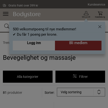
Hopp til hovedinnholdet
Kundeservice
Gratis frakt over 399 kr
Min profil
Handlekorg
500 velkomstpoeng til nye medlemmer!
✔ Du får 1 poeng per krone.
Trening /
Bevegelighet og massasje
Logg inn
Bli medlem
Bevegelighet og massasje
Alla kategorier
Filtrer
Velg sortering
81
produkter
Sorter: