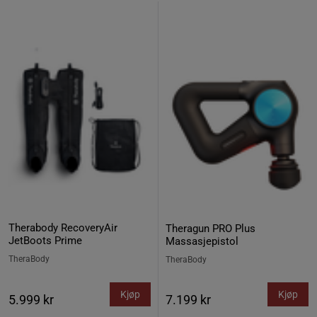
Therabody RecoveryAir
Theragun PRO Plus
JetBoots Prime
Massasjepistol
TheraBody
TheraBody
Kjøp
Kjøp
5.999 kr
7.199 kr