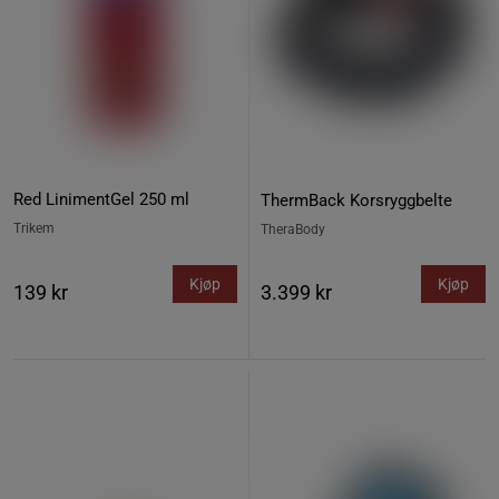
Red LinimentGel 250 ml
ThermBack Korsryggbelte
Trikem
TheraBody
Kjøp
Kjøp
139 kr
3.399 kr