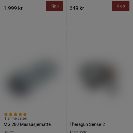
Kjøp
Kjøp
1.999 kr
649 kr
1 anmeldelser
MG 280 Massasjematte
Theragun Sense 2
Beurer
TheraBody