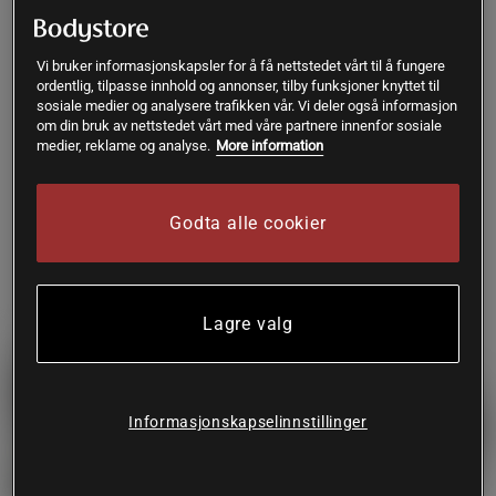
+ 1 farge
EM 59 Tens/EMS
Foam Roller Medium Svart
Massasjeapparat
Vi bruker informasjonskapsler for å få nettstedet vårt til å fungere
Casall Sports Prod
ordentlig, tilpasse innhold og annonser, tilby funksjoner knyttet til
Beurer
sosiale medier og analysere trafikken vår. Vi deler også informasjon
om din bruk av nettstedet vårt med våre partnere innenfor sosiale
medier, reklame og analyse.
More information
Kjøp
Kjøp
1.299 kr
609 kr
Godta alle cookier
Lagre valg
Informasjonskapselinnstillinger