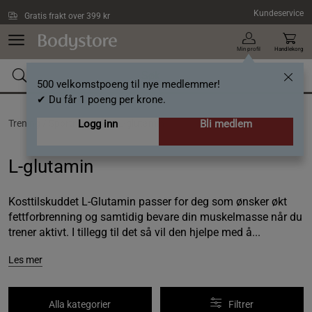
Hopp til hovedinnholdet
Kundeservice
Gratis frakt over 399 kr
Min profil
Handlekorg
500 velkomstpoeng til nye medlemmer!
✔ Du får 1 poeng per krone.
Trening /
Sportnutrition /
Logg inn
L-glutamin
Bli medlem
L-glutamin
Kosttilskuddet L-Glutamin passer for deg som ønsker økt
fettforbrenning og samtidig bevare din muskelmasse når du
trener aktivt. I tillegg til det så vil den hjelpe med å...
Les mer
Alla kategorier
Filtrer