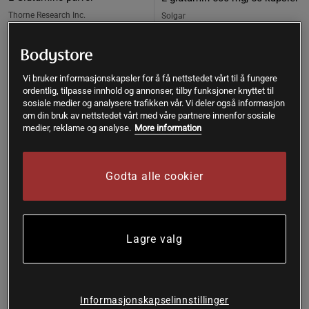
Thorne Research Inc.
Solgar
Kjøp
Kjøp
1.028 kr
158 kr
Laveste pris
158 kr
Vi bruker informasjonskapsler for å få nettstedet vårt til å fungere
ordentlig, tilpasse innhold og annonser, tilby funksjoner knyttet til
sosiale medier og analysere trafikken vår. Vi deler også informasjon
om din bruk av nettstedet vårt med våre partnere innenfor sosiale
20%
20%
medier, reklame og analyse.
More information
Godta alle cookier
Lagre valg
Informasjonskapselinnstillinger