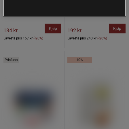
1 anmeldelser
L-Glutamin 200 g
L-Glutamin 400 g
Rawpowder
Rawpowder
Kjøp
Kjøp
134 kr
192 kr
Laveste pris
167 kr
(-20%)
Laveste pris
240 kr
(-20%)
Prisfunn
10%