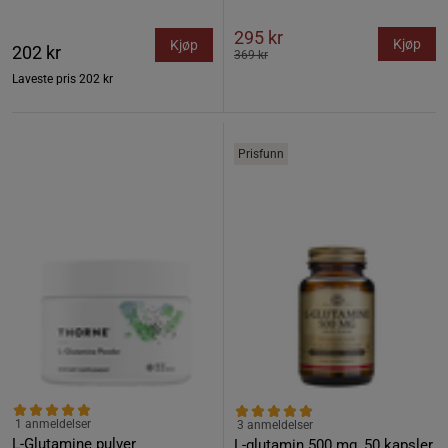
295 kr
Kjøp
Kjøp
202 kr
369 kr
Laveste pris
202 kr
Prisfunn
1 anmeldelser
3 anmeldelser
L-Glutamine pulver
L-glutamin 500 mg, 50 kapsler