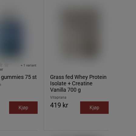
+ 1 variant
er
e gummies 75 st
Grass fed Whey Protein
Isolate + Creatine
n
Vanilla 700 g
Vitaprana
419 kr
Kjøp
Kjøp