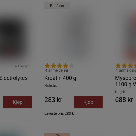
Prisfunn
+ 1 variant
4 anmeldelser
1 anmeldels
Electrolytes
Kreatin 400 g
Myseprot
1100 g V
Holistic
Upgrit
283 kr
688 kr
Kjøp
Kjøp
Laveste pris
283 kr