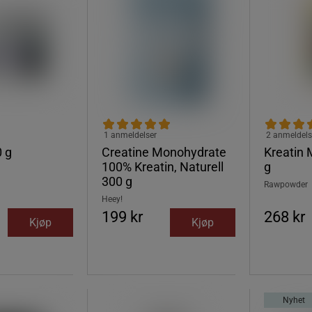
1 anmeldelser
2 anmeldels
0 g
Creatine Monohydrate
Kreatin
100% Kreatin, Naturell
g
300 g
Rawpowder
Heey!
199 kr
268 kr
Kjøp
Kjøp
Nyhet