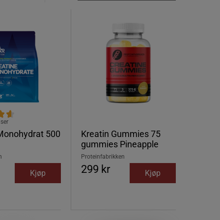
ser
 Monohydrat 500
Kreatin Gummies 75
gummies Pineapple
n
Proteinfabrikken
299 kr
Kjøp
Kjøp