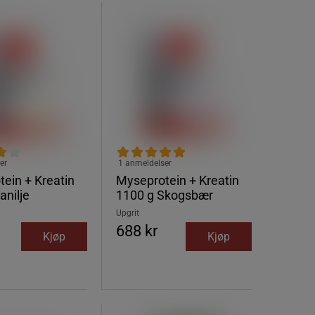
er
1 anmeldelser
ein + Kreatin
Myseprotein + Kreatin
anilje
1100 g Skogsbær
Upgrit
688 kr
Kjøp
Kjøp