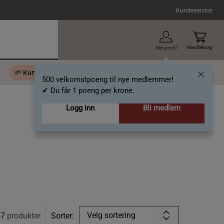
Kundeservice
Handlekorg
Min profil
r
🌱 Kundeklubb - 500 velkomstpoeng
Inspirasjon
Gavekort
500 velkomstpoeng til nye medlemmer!
✔ Du får 1 poeng per krone.
Logg inn
Bli medlem
Velg sortering
47
produkter
Sorter: