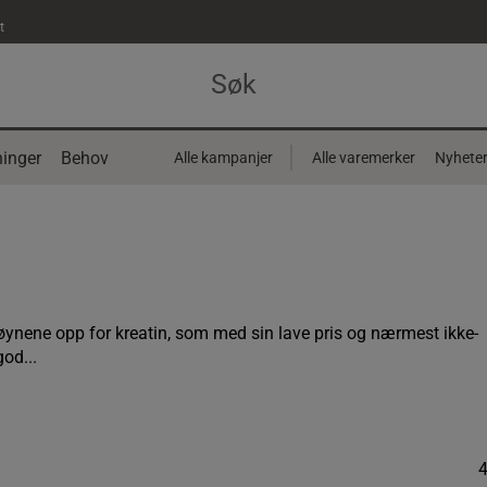
t
inger
Behov
Alle kampanjer
Alle varemerker
Nyhete
t øynene opp for kreatin, som med sin lave pris og nærmest ikke-
god...