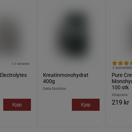
+ 2 varianter
2 anmeldels
Electrolytes
Kreatinmonohydrat
Pure Cre
400g
Monohyd
100 stk
Delta Nutrition
Vitaprana
219 kr
Kjøp
Kjøp