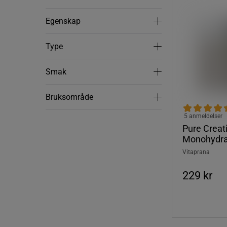
Egenskap
Egenskap
Type
Type
Smak
Smak
Bruksområde
Bruksområde
5 anmeldelser
Pure Creat
Monohydra
Vitaprana
229 kr