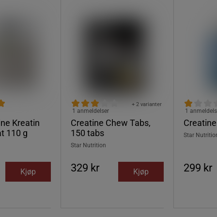
+ 2 varianter
1 anmeldelser
1 anmeldels
ine Kreatin
Creatine Chew Tabs,
Creatin
t 110 g
150 tabs
Star Nutritio
Star Nutrition
329 kr
299 kr
Kjøp
Kjøp