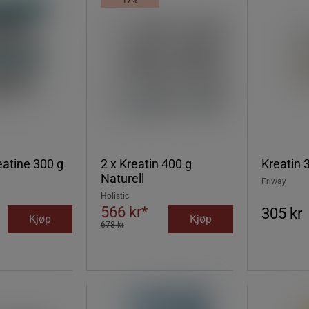
17%
eatine 300 g
2 x Kreatin 400 g
Kreatin 
Naturell
Friway
Holistic
566 kr*
305 kr
Kjøp
Kjøp
678 kr