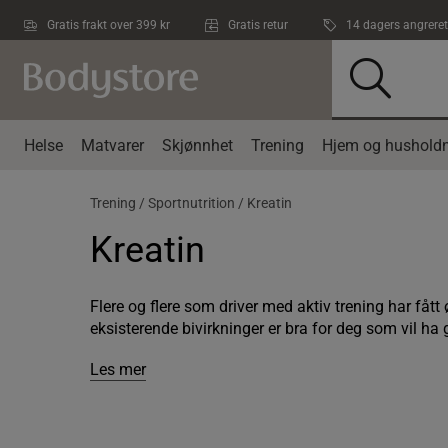
Hopp til hovedinnholdet
Gratis frakt over 399 kr
Gratis retur
14 dagers angreret
Helse
Matvarer
Skjønnhet
Trening
Hjem og husholdn
Trening /
Sportnutrition /
Kreatin
Kreatin
Flere og flere som driver med aktiv trening har fåt
eksisterende bivirkninger er bra for deg som vil ha 
Les mer