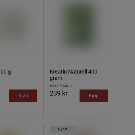
300 g
Kreatin Naturell 400
gram
Elexir Pharma
239 kr
Kjøp
Kjøp
Nyhet