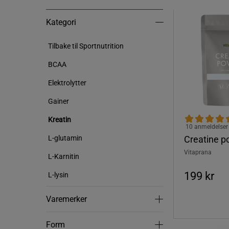
Kategori
Kategori
Tilbake til Sportnutrition
BCAA
Elektrolytter
Gainer
Kreatin
10 anmeldelser
Creatine p
L-glutamin
Vitaprana
L-Karnitin
199 kr
L-lysin
Varemerker
Varemerker
Form
Form