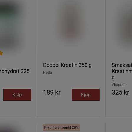
Dobbel Kreatin 350 g
Smaksat
nohydrat 325
Kreatin
Heela
g
Vitaprana
189 kr
325 kr
Kjøp
Kjøp
Kjøp flere - opptil 20%