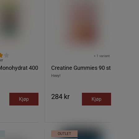
+ 1 variant
er
 Monohydrat 400
Creatine Gummies 90 st
Heey!
284 kr
Kjøp
Kjøp
OUTLET