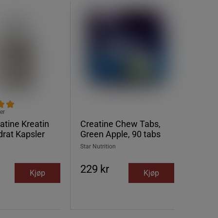
er
atine Kreatin
Creatine Chew Tabs,
rat Kapsler
Green Apple, 90 tabs
Star Nutrition
229 kr
Kjøp
Kjøp