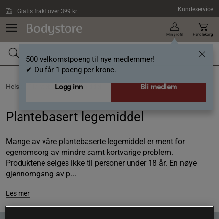
Hopp til hovedinnholdet
Kundeservice
Gratis frakt over 399 kr
Min profil
Handlekorg
500 velkomstpoeng til nye medlemmer!
✔ Du får 1 poeng per krone.
Helse /
Plantebasert legemiddel
Logg inn
Bli medlem
Plantebasert legemiddel
Mange av våre plantebaserte legemiddel er ment for
egenomsorg av mindre samt kortvarige problem.
Produktene selges ikke til personer under 18 år. En nøye
gjennomgang av p...
Les mer