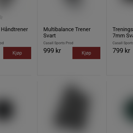
 Håndtrener
Multibalance Trener
Trening
Svart
7mm Sva
rod
Casall Sports Prod
Casall Sport
999 kr
799 kr
Kjøp
Kjøp