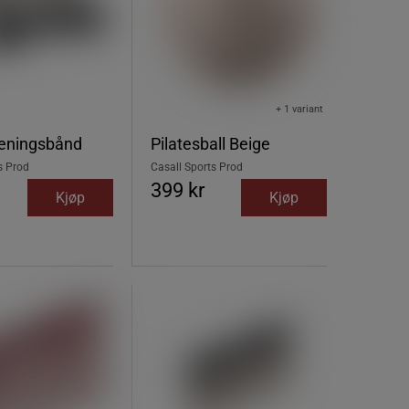
+ 1 variant
reningsbånd
Pilatesball Beige
s Prod
Casall Sports Prod
399 kr
Kjøp
Kjøp