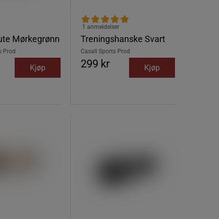
1 anmeldelser
ute Mørkegrønn
Treningshanske Svart
s Prod
Casall Sports Prod
299 kr
Kjøp
Kjøp