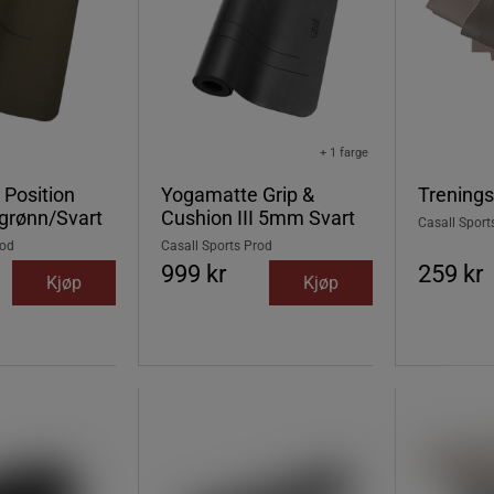
+ 1 farge
Position
Yogamatte Grip &
Trenings
rønn/Svart
Cushion III 5mm Svart
Casall Sport
rod
Casall Sports Prod
999 kr
259 kr
Kjøp
Kjøp