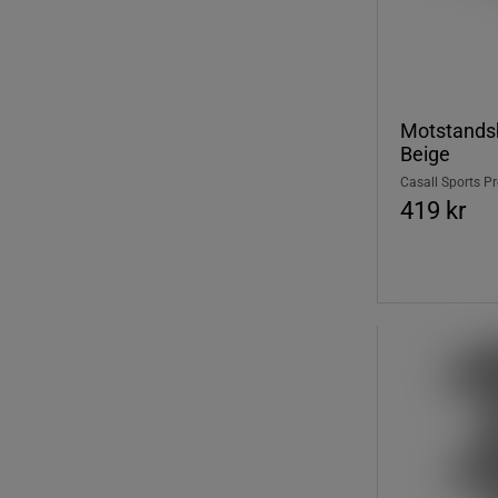
Motstands
Beige
Casall Sports P
419 kr