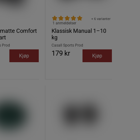
+ 6 varianter
1 anmeldelser
smatte Comfort
Klassisk Manual 1–10
rt
kg
s Prod
Casall Sports Prod
179 kr
Kjøp
Kjøp