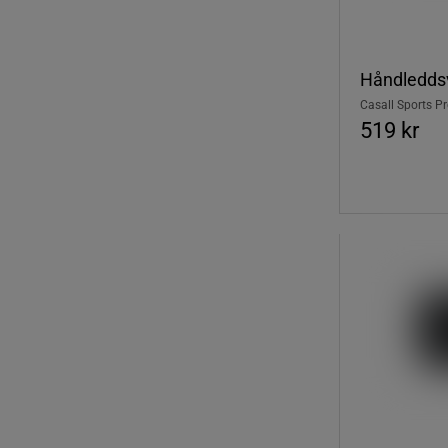
Håndleddsv
Casall Sports P
519 kr