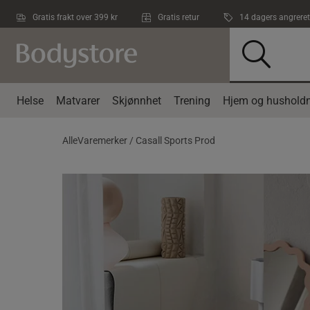
Hopp til hovedinnholdet
Gratis frakt over 399 kr
Gratis retur
14 dagers angreret
Helse
Matvarer
Skjønnhet
Trening
Hjem og husholdn
AlleVaremerker /
Casall Sports Prod