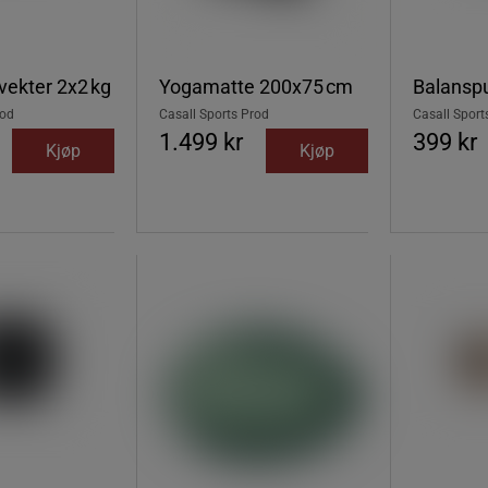
ekter 2x2 kg
Yogamatte 200x75 cm
Balansp
rod
Casall Sports Prod
Casall Sport
1.499 kr
399 kr
Kjøp
Kjøp