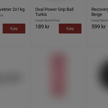
ekter 2x1 kg
Oval Power Grip Ball
Recover
Turkis
Beige
rod
Casall Sports Prod
Casall Sport
189 kr
599 kr
Kjøp
Kjøp