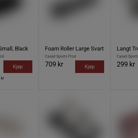
Small, Black
Foam Roller Large Svart
Langt T
rod
Casall Sports Prod
Casall Sport
709 kr
299 kr
Kjøp
Kjøp
 kr