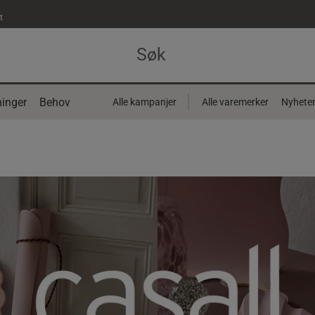
t
inger
Behov
Alle kampanjer
Alle varemerker
Nyhete