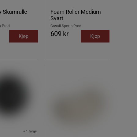
y Skumrulle
Foam Roller Medium
Svart
s Prod
Casall Sports Prod
609 kr
Kjøp
Kjøp
+ 1 farge