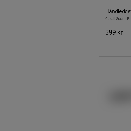
Håndleddsv
Casall Sports P
399 kr