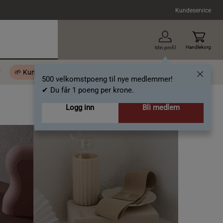
Kundeservice
Handlekorg
Min profil
r
🌱 Kundeklubb - 500 velkomstpoeng
Inspirasjon
Gavekort
500 velkomstpoeng til nye medlemmer!
✔ Du får 1 poeng per krone.
Logg inn
Bli medlem