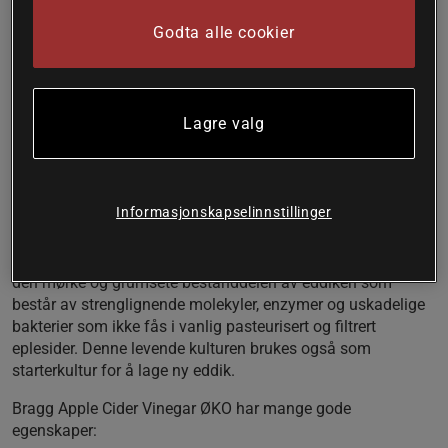
Med stort bruksområde
Godta alle cookier
Den tradisjonsrike og økologiske eplecidereddiken fra Bragg
er laget av friske, økologiske epler og har et stort
bruksområde. Dette er en eplecidereddik med naturlig god
smak som kan brukes både som smakstilsetning i salater
Lagre valg
og grønnsaker, men kan også røres ut i et glass vann eller
dryppes over popcorn, pommes frites og potetgull for en
herlig og spennende smak!
Informasjonskapselinnstillinger
Inneholder også eddikmor
Eplecidereddiken inneholder også eddikmor som kun fås i
ikke-pasteurisert og ufiltrert eplecidereddik. Eddikmoren er
den mørke og grumsete bestanddelen av eddiken som
består av strenglignende molekyler, enzymer og uskadelige
bakterier som ikke fås i vanlig pasteurisert og filtrert
eplesider. Denne levende kulturen brukes også som
starterkultur for å lage ny eddik.
Bragg Apple Cider Vinegar ØKO har mange gode
egenskaper: