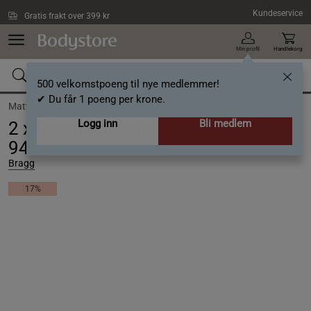
Hopp til hovedinnholdet
Kundeservice
Gratis frakt over 399 kr
Min profil
Handlekorg
500 velkomstpoeng til nye medlemmer!
✔ Du får 1 poeng per krone.
Matvarer /
Drikke /
Eplecidereddik
Logg inn
Bli medlem
2 x Bragg Eplecidereddik ØKO EKO,
946 ml
Bragg
17%