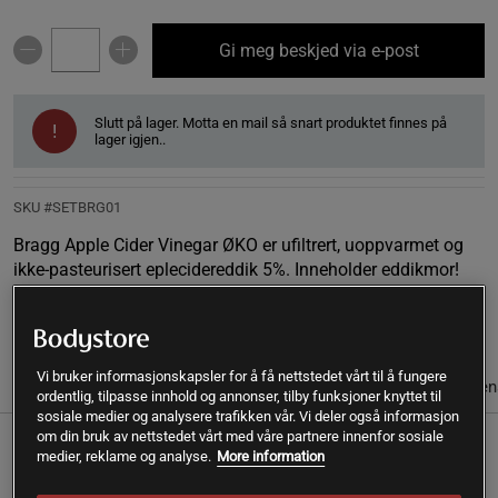
Gi meg beskjed via e-post
Slutt på lager. Motta en mail så snart produktet finnes på
!
lager igjen..
SKU #SETBRG01
Bragg Apple Cider Vinegar ØKO er ufiltrert, uoppvarmet og
ikke-pasteurisert eplecidereddik 5%. Inneholder eddikmor!
Les mer
Vi bruker informasjonskapsler for å få nettstedet vårt til å fungere
Informasjon
Anmeldelser
Næringsinformasjon & ingredien
ordentlig, tilpasse innhold og annonser, tilby funksjoner knyttet til
sosiale medier og analysere trafikken vår. Vi deler også informasjon
om din bruk av nettstedet vårt med våre partnere innenfor sosiale
Bragg Apple Cider Vinegar ØKO er ufiltrert, uoppvarmet og
medier, reklame og analyse.
More information
ikke-pasteurisert eplecidereddik 5%. Inneholder eddikmor!