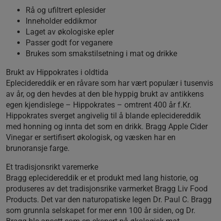
Rå og ufiltrert eplesider
Inneholder eddikmor
Laget av økologiske epler
Passer godt for veganere
Brukes som smakstilsetning i mat og drikke
Brukt av Hippokrates i oldtida
Eplecidereddik er en råvare som har vært populær i tusenvis
av år, og den hevdes at den ble hyppig brukt av antikkens
egen kjendislege – Hippokrates – omtrent 400 år f.Kr.
Hippokrates sverget angivelig til å blande eplecidereddik
med honning og innta det som en drikk. Bragg Apple Cider
Vinegar er sertifisert økologisk, og væsken har en
brunoransje farge.
Et tradisjonsrikt varemerke
Bragg eplecidereddik er et produkt med lang historie, og
produseres av det tradisjonsrike varmerket Bragg Liv Food
Products. Det var den naturopatiske legen Dr. Paul C. Bragg
som grunnla selskapet for mer enn 100 år siden, og Dr.