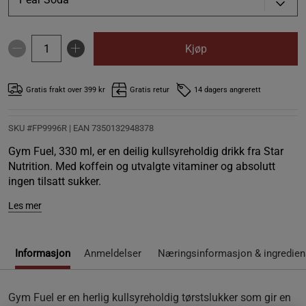
Kjøp
Gratis frakt over 399 kr
Gratis retur
14 dagers angrerett
SKU #FP9996R | EAN
7350132948378
Gym Fuel, 330 ml, er en deilig kullsyreholdig drikk fra Star
Nutrition. Med koffein og utvalgte vitaminer og absolutt
ingen tilsatt sukker.
Les mer
Informasjon
Anmeldelser
Næringsinformasjon & ingredien
Gym Fuel er en herlig kullsyreholdig tørstslukker som gir en