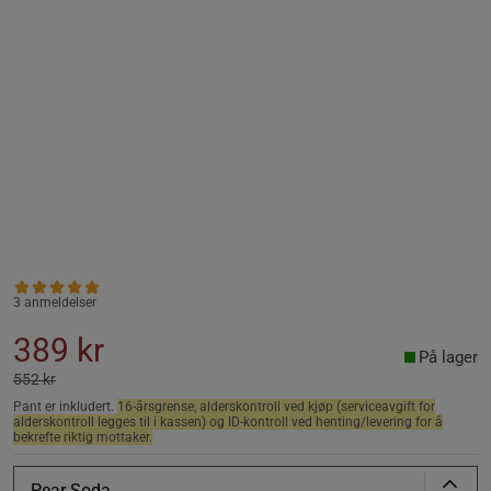
3 anmeldelser
389 kr
På lager
552 kr
Pant er inkludert.
16-årsgrense, alderskontroll ved kjøp (serviceavgift for
alderskontroll legges til i kassen) og ID-kontroll ved henting/levering for å
bekrefte riktig mottaker.
Pear Soda