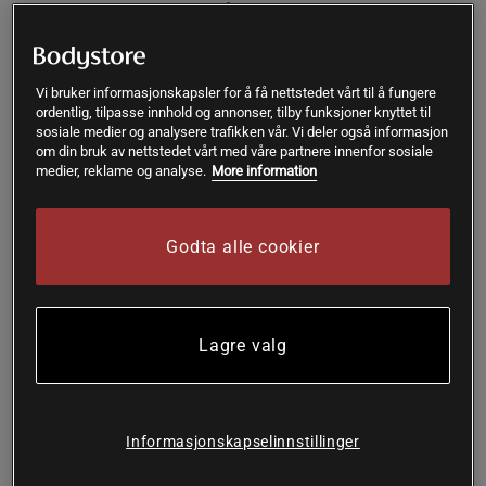
balansert mengde koffein på 105 mg per boks, samt nøye
utvalgte vitaminer. Denne drikken inneholder ingen tilsatt
sukker og er kalorifri.
Vi bruker informasjonskapsler for å få nettstedet vårt til å fungere
Delikat energidrikk
ordentlig, tilpasse innhold og annonser, tilby funksjoner knyttet til
105 mg koffein
sosiale medier og analysere trafikken vår. Vi deler også informasjon
Med utvalgte vitaminer
om din bruk av nettstedet vårt med våre partnere innenfor sosiale
Ingen sukker
medier, reklame og analyse.
More information
Kalorifri
Kullsyreholdig
Godta alle cookier
Ingen sukker, ingen kalorier
Gym Fuel er en fantastisk god og samvittighetsfri
energidrikk. Dette er en energidrikk som ikke inneholder en
Lagre valg
eneste dråpe sukker. Den inneholder heller ingen kalorier og
klassifiseres derfor som kalorifri. Det den derimot
inneholder, er en balansert mengde koffein og nøye utvalgte
vitaminer.
Informasjonskapselinnstillinger
Nøye utvalgte vitaminer