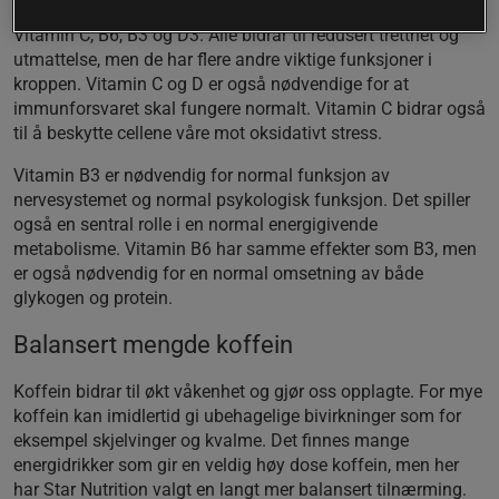
Vitamin C, B6, B3 og D3. Alle bidrar til redusert tretthet og
utmattelse, men de har flere andre viktige funksjoner i
kroppen. Vitamin C og D er også nødvendige for at
immunforsvaret skal fungere normalt. Vitamin C bidrar også
til å beskytte cellene våre mot oksidativt stress.
Vitamin B3 er nødvendig for normal funksjon av
nervesystemet og normal psykologisk funksjon. Det spiller
også en sentral rolle i en normal energigivende
metabolisme. Vitamin B6 har samme effekter som B3, men
er også nødvendig for en normal omsetning av både
glykogen og protein.
Balansert mengde koffein
Koffein bidrar til økt våkenhet og gjør oss opplagte. For mye
koffein kan imidlertid gi ubehagelige bivirkninger som for
eksempel skjelvinger og kvalme. Det finnes mange
energidrikker som gir en veldig høy dose koffein, men her
har Star Nutrition valgt en langt mer balansert tilnærming.