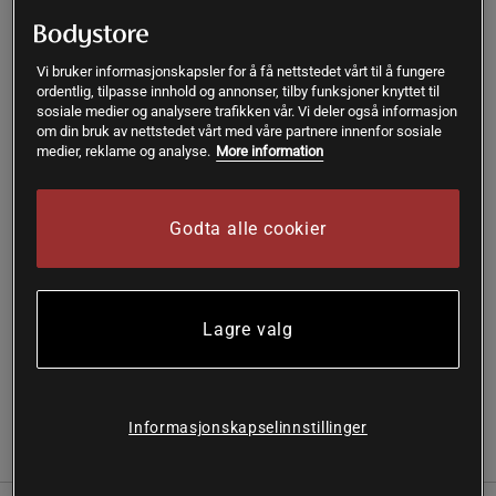
Veil.pris
99 kr
35-38
Vi bruker informasjonskapsler for å få nettstedet vårt til å fungere
ordentlig, tilpasse innhold og annonser, tilby funksjoner knyttet til
sosiale medier og analysere trafikken vår. Vi deler også informasjon
om din bruk av nettstedet vårt med våre partnere innenfor sosiale
Kjøp
medier, reklame og analyse.
More information
Gratis frakt over 399 kr
Gratis retur
14 dagers angrerett
Godta alle cookier
SKU #10004295-MP001R | EAN
7321465617071
Essential Crew Sock, Multipack fra Björn Borg tilbyr
Lagre valg
komfortable sportssokker i en praktisk trippelpakke.
Les mer
Informasjonskapselinnstillinger
Informasjon
Anmeldelser