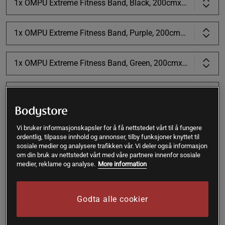
1x OMPU Extreme Fitness Band, Black, 200cmx22mm
1x OMPU Extreme Fitness Band, Purple, 200cmx32mm
1x OMPU Extreme Fitness Band, Green, 200cmx45mm
1x OMPU Extreme Fitness Band, Blue, 200cmx64mm
Vi bruker informasjonskapsler for å få nettstedet vårt til å fungere
Kjøp
ordentlig, tilpasse innhold og annonser, tilby funksjoner knyttet til
sosiale medier og analysere trafikken vår. Vi deler også informasjon
om din bruk av nettstedet vårt med våre partnere innenfor sosiale
Gratis frakt over 399 kr
Gratis retur
14 dagers angrerett
medier, reklame og analyse.
More information
SKU #SETOMPUFITNESS
Godta alle cookier
OMPU Gear Fitness Bands er et fleksibelt og allsidig
treningsredskap for både hjemmetrening og på