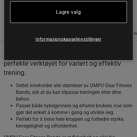
treningsstudio
Lagre valg
Les mer
Informasjon
Anmeldelser
Næringsinformasjon & ingredien
Informasjonskapselinnstillinger
OMPU Gear Fitness Bands Set er det
perfekte verktøyet for variert og effektiv
trening.
Settet inneholder alle størrelser av OMPU Gear Fitness
Bands, slik at du kan tilpasse treningen etter dine
behov.
Passer både nybegynnere og erfarne brukere, noe som
gjør det enkelt å komme i gang og utvikle seg.
Perfekt for å trene hele kroppen og forbedre styrke,
bevegelighet og utholdenhet.