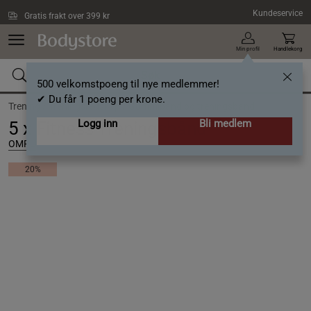
Hopp til hovedinnholdet
Kundeservice
Gratis frakt over 399 kr
Min profil
Handlekorg
500 velkomstpoeng til nye medlemmer!
✔ Du får 1 poeng per krone.
Trening /
Treningsredskap /
Gummibånd og treningsbånd
Logg inn
Bli medlem
5 x Fitness Treningsbånd
OMPU
20%