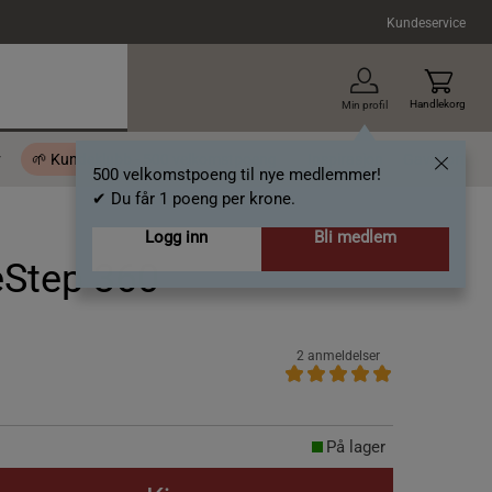
Kundeservice
Handlekorg
Min profil
r
🌱 Kundeklubb - 500 velkomstpoeng
Inspirasjon
Gavekort
500 velkomstpoeng til nye medlemmer!
✔ Du får 1 poeng per krone.
Logg inn
Bli medlem
eStep 360
2 anmeldelser
På lager