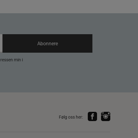
Abonnere
dressen min i
Følg oss her: