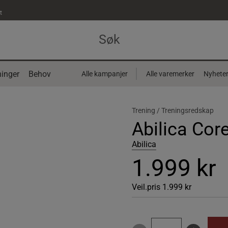
t
inger
Behov
Alle kampanjer
Alle varemerker
Nyhete
Trening /
Treningsredskap
Abilica Cor
Abilica
1.999 kr
Veil.pris
1.999 kr