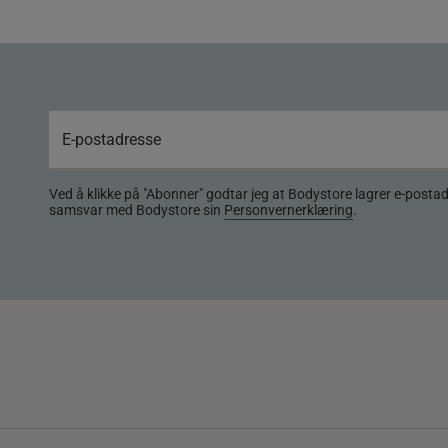
Ved å klikke på "Abonner" godtar jeg at Bodystore lagrer e-posta
samsvar med Bodystore sin
Personvernerklæring
.