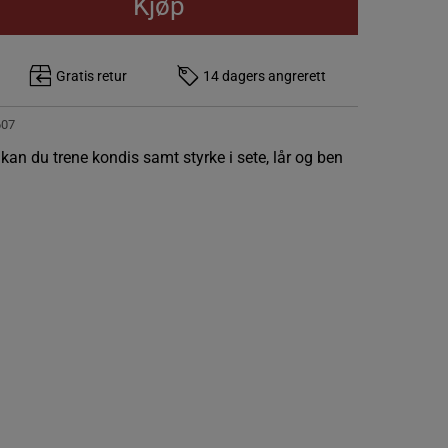
Kjøp
Gratis retur
14 dagers angrerett
607
an du trene kondis samt styrke i sete, lår og ben