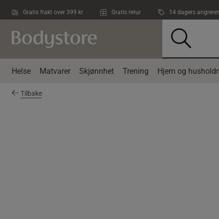
Hopp til hovedinnholdet
Gratis frakt over 399 kr
Gratis retur
14 dagers angreret
Helse
Matvarer
Skjønnhet
Trening
Hjem og husholdn
Tilbake