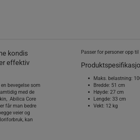
Passer for personer opp til
ne kondis
er effektiv
Produktspesifikasjo
Maks. belastning: 10
u en bevegelse som
Bredde: 51 cm
 samtidig med de
Høyde: 27 cm
in, Abilica Core
Lengde: 33 cm
kter får man bedre
Vekt: 12 kg
begge veier og
loriforbruk, kan