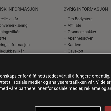
DISK INFORMASJON
ØVRIG INFORMASJON
elle vilkår
— Om Bodystore
onvernerklæring
— Affiliate
ningsvilkår
— Grønnere pakker
øfte
— Åpenhetsloven
ringsinformasjon
— Karriere
eklubbsvilkår
— Gavekort
rmasjon om angrerett og
— Kundeklubb
asjon
— Sitemap
einnstillinger
onskapsler for å få nettstedet vårt til å fungere ordentlig
yttet til sosiale medier og analysere trafikken vår. Vi del
 med våre partnere innenfor sosiale medier, reklame og a