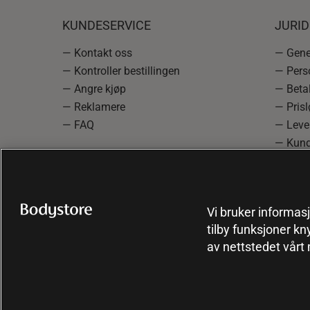
KUNDESERVICE
JURI
— Kontakt oss
— Gener
— Kontroller bestillingen
— Pers
— Angre kjøp
— Betal
— Reklamere
— Prisl
— FAQ
— Leve
— Kund
— Info
reklam
— Cooki
Vi bruker informasj
tilby funksjoner kn
av nettstedet vårt