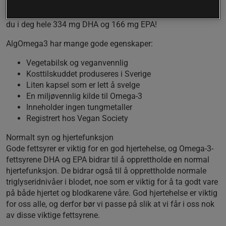
gunstige effekten fra fettstoffene. Tar du den anbefalt
doseringen med 2 kapsler AlgOmega3 fra Helhetshälsa, får
du i deg hele 334 mg DHA og 166 mg EPA!
AlgOmega3 har mange gode egenskaper:
Vegetabilsk og veganvennlig
Kosttilskuddet produseres i Sverige
Liten kapsel som er lett å svelge
En miljøvennlig kilde til Omega-3
Inneholder ingen tungmetaller
Registrert hos Vegan Society
Normalt syn og hjertefunksjon
Gode fettsyrer er viktig for en god hjertehelse, og Omega-3-
fettsyrene DHA og EPA bidrar til å opprettholde en normal
hjertefunksjon. De bidrar også til å opprettholde normale
triglyseridnivåer i blodet, noe som er viktig for å ta godt vare
på både hjertet og blodkarene våre. God hjertehelse er viktig
for oss alle, og derfor bør vi passe på slik at vi får i oss nok
av disse viktige fettsyrene.