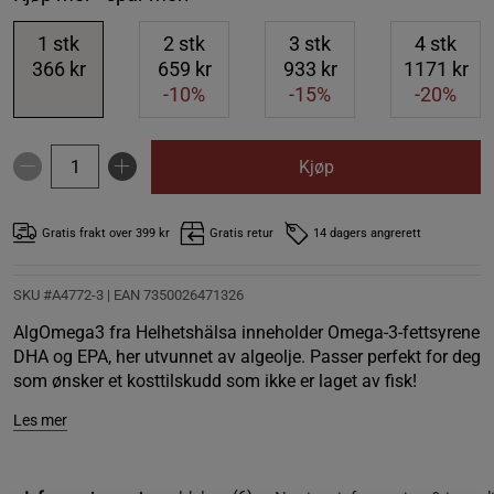
1
stk
2
stk
3
stk
4
stk
366 kr
659 kr
933 kr
1171 kr
-10%
-15%
-20%
Kjøp
Gratis frakt over 399 kr
Gratis retur
14 dagers angrerett
SKU #A4772-3
| EAN
7350026471326
AlgOmega3 fra Helhetshälsa inneholder Omega-3-fettsyrene
DHA og EPA, her utvunnet av algeolje. Passer perfekt for deg
som ønsker et kosttilskudd som ikke er laget av fisk!
Les mer