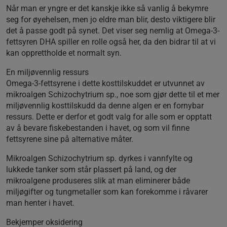
Når man er yngre er det kanskje ikke så vanlig å bekymre
seg for øyehelsen, men jo eldre man blir, desto viktigere blir
det å passe godt på synet. Det viser seg nemlig at Omega-3-
fettsyren DHA spiller en rolle også her, da den bidrar til at vi
kan opprettholde et normalt syn.
En miljøvennlig ressurs
Omega-3-fettsyrene i dette kosttilskuddet er utvunnet av
mikroalgen Schizochytrium sp., noe som gjør dette til et mer
miljøvennlig kosttilskudd da denne algen er en fornybar
ressurs. Dette er derfor et godt valg for alle som er opptatt
av å bevare fiskebestanden i havet, og som vil finne
fettsyrene sine på alternative måter.
Mikroalgen Schizochytrium sp. dyrkes i vannfylte og
lukkede tanker som står plassert på land, og der
mikroalgene produseres slik at man eliminerer både
miljøgifter og tungmetaller som kan forekomme i råvarer
man henter i havet.
Bekjemper oksidering