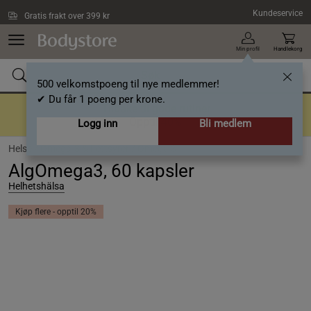
Hopp til hovedinnholdet
Kundeservice
Gratis frakt over 399 kr
Min profil
Handlekorg
500 velkomstpoeng til nye medlemmer!
✔ Du får 1 poeng per krone.
Tilbake til gode rutiner
Opptil 40%
Logg inn
Bli medlem
Helse /
Omega-3 & Fettsyrer /
Omega 3
AlgOmega3, 60 kapsler
Helhetshälsa
Kjøp flere - opptil 20%