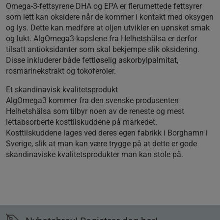
Omega-3-fettsyrene DHA og EPA er flerumettede fettsyrer
som lett kan oksidere når de kommer i kontakt med oksygen
og lys. Dette kan medføre at oljen utvikler en uønsket smak
og lukt. AlgOmega3-kapslene fra Helhetshälsa er derfor
tilsatt antioksidanter som skal bekjempe slik oksidering.
Disse inkluderer både fettløselig askorbylpalmitat,
rosmarinekstrakt og tokoferoler.
Et skandinavisk kvalitetsprodukt
AlgOmega3 kommer fra den svenske produsenten
Helhetshälsa som tilbyr noen av de reneste og mest
lettabsorberte kosttilskuddene på markedet.
Kosttilskuddene lages ved deres egen fabrikk i Borghamn i
Sverige, slik at man kan være trygge på at dette er gode
skandinaviske kvalitetsprodukter man kan stole på.