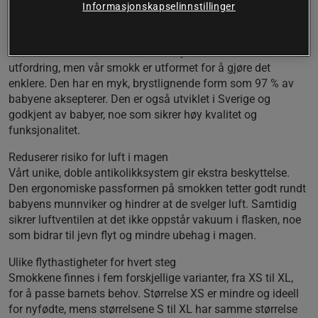
Informasjonskapselinnstillinger
Laget av medisinsk silikon for trygghet.
En smokk babyer elsker
Å finne en smokk som barnet aksepterer kan være en
utfordring, men vår smokk er utformet for å gjøre det
enklere. Den har en myk, brystlignende form som 97 % av
babyene aksepterer. Den er også utviklet i Sverige og
godkjent av babyer, noe som sikrer høy kvalitet og
funksjonalitet.
Reduserer risiko for luft i magen
Vårt unike, doble antikolikksystem gir ekstra beskyttelse.
Den ergonomiske passformen på smokken tetter godt rundt
babyens munnviker og hindrer at de svelger luft. Samtidig
sikrer luftventilen at det ikke oppstår vakuum i flasken, noe
som bidrar til jevn flyt og mindre ubehag i magen.
Ulike flythastigheter for hvert steg
Smokkene finnes i fem forskjellige varianter, fra XS til XL,
for å passe barnets behov. Størrelse XS er mindre og ideell
for nyfødte, mens størrelsene S til XL har samme størrelse