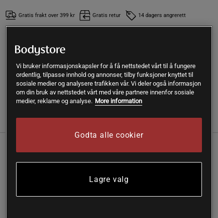
Gratis frakt over 399 kr
Gratis retur
14 dagers angrerett
SKU #HTT000R | EAN
7350004050994
Si hei til enklere mating med denne smokken, utviklet for å
Vi bruker informasjonskapsler for å få nettstedet vårt til å fungere
gjøre matingen smidigere.
ordentlig, tilpasse innhold og annonser, tilby funksjoner knyttet til
sosiale medier og analysere trafikken vår. Vi deler også informasjon
Les mer
om din bruk av nettstedet vårt med våre partnere innenfor sosiale
medier, reklame og analyse.
More information
Informasjon
Anmeldelser
Godta alle cookier
Vår Anti-Colic Teat 2-pakning har et patentsøkt design med
dobbelt antikolikksystem og brystlignende form, noe som
gir høy aksept hos babyer.
Lagre valg
Patentsøkt ergonomisk smokk med 97 % aksept.
Dobbelt antikolikksystem reduserer risikoen for kolikk.
Føles naturlig og gjør overgangen fra amming enklere.