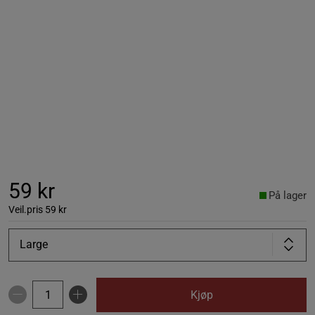
59 kr
På lager
Veil.pris
59 kr
Large
Kjøp