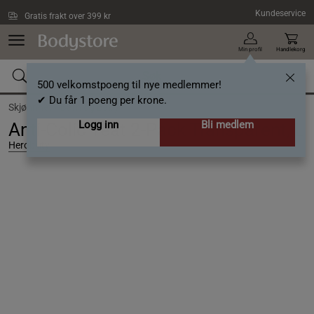
Hopp til hovedinnholdet
Kundeservice
Gratis frakt over 399 kr
Min profil
Handlekorg
500 velkomstpoeng til nye medlemmer!
✔ Du får 1 poeng per krone.
Skjønnhet /
Barn og Baby
Logg inn
Bli medlem
Anti-Colic Teat 2-Pack Transparent, L
Herobility