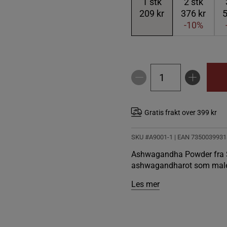
1
stk
2
stk
209 kr
376 kr
5
-10%
Gratis frakt over 399 kr
SKU #A9001-1
| EAN
7350039931
Ashwagandha Powder fra Su
ashwagandharot som males ti
Les mer