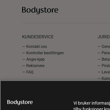
KUNDESERVICE
JURI
— Kontakt oss
— Gener
— Kontroller bestillingen
— Pers
— Angre kjøp
— Betal
— Reklamere
— Prisl
— FAQ
— Leve
— Kund
— Info
reklam
— Cooki
Vi bruker informasj
tilby funksjoner kn