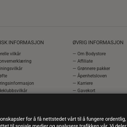
DISK INFORMASJON
ØVRIG INFORMASJON
elle vilkår
— Om Bodystore
onvernerklæring
— Affiliate
ningsvilkår
— Grønnere pakker
øfte
— Åpenhetsloven
ringsinformasjon
— Karriere
eklubbsvilkår
— Gavekort
rmasjon om angrerett og
— Kundeklubb
asjon
— Sitemap
einnstillinger
onskapsler for å få nettstedet vårt til å fungere ordentlig
yttet til sosiale medier og analysere trafikken vår. Vi del