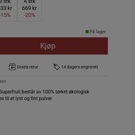
3
stk
4
stk
33 kr
669 kr
-15%
-20%
På lager
Kjøp
Gratis retur
14 dagers angrerett
855
perfruit består av 100% tørket økologisk
l et lyst og fint pulver.