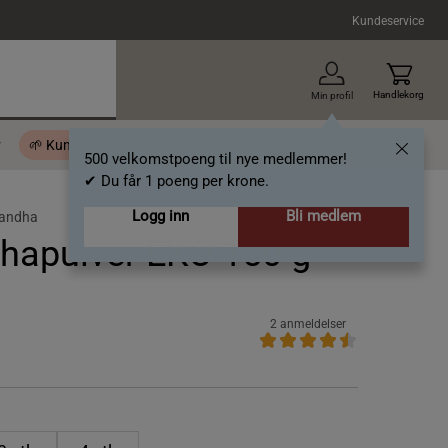
Kundeservice
Handlekorg
Min profil
r
🌱 Kundeklubb - 500 velkomstpoeng
Inspirasjon
Gavekort
500 velkomstpoeng til nye medlemmer!
✔ Du får 1 poeng per krone.
Logg inn
Bli medlem
andha
apulver EKO 150 g
2 anmeldelser