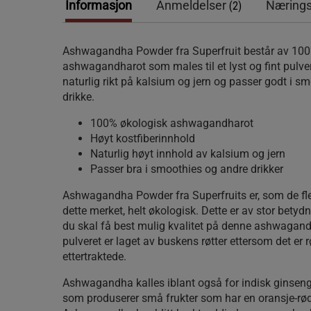
Informasjon
Anmeldelser
Nærings
(2)
Ashwagandha Powder fra Superfruit består av 100
ashwagandharot som males til et lyst og fint pulver
naturlig rikt på kalsium og jern og passer godt i 
drikke.
100% økologisk ashwagandharot
Høyt kostfiberinnhold
Naturlig høyt innhold av kalsium og jern
Passer bra i smoothies og andre drikker
Ashwagandha Powder fra Superfruits er, som de fle
dette merket, helt økologisk. Dette er av stor betydn
du skal få best mulig kvalitet på denne ashwagan
pulveret er laget av buskens røtter ettersom det er
ettertraktede.
Ashwagandha kalles iblant også for indisk ginseng 
som produserer små frukter som har en oransje-rød