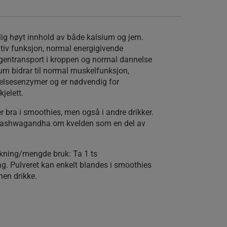
g høyt innhold av både kalsium og jern.
itiv funksjon, normal energigivende
entransport i kroppen og normal dannelse
um bidrar til normal muskelfunksjon,
elsesenzymer og er nødvendig for
jelett.
bra i smoothies, men også i andre drikker.
e ashwagandha om kvelden som en del av
pakning/mengde bruk
: Ta 1 ts
. Pulveret kan enkelt blandes i smoothies
nen drikke.