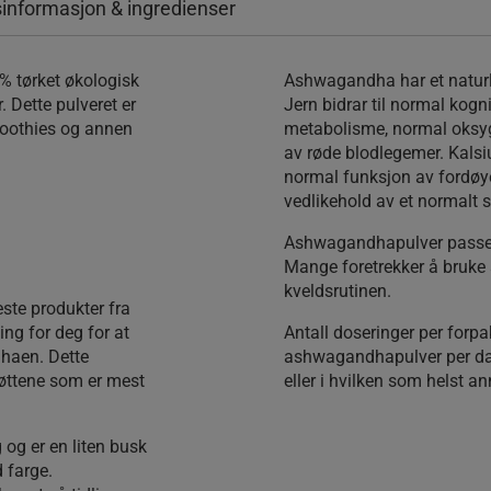
informasjon & ingredienser
% tørket økologisk
Ashwagandha har et naturli
. Dette pulveret er
Jern bidrar til normal kogn
smoothies og annen
metabolisme, normal oksyg
av røde blodlegemer. Kalsi
normal funksjon av fordøy
vedlikehold av et normalt sk
Ashwagandhapulver passer 
Mange foretrekker å bruk
kveldsrutinen.
ste produkter fra
ing for deg for at
Antall doseringer per for
dhaen. Dette
ashwagandhapulver per dag
 røttene som er mest
eller i hvilken som helst an
og er en liten busk
 farge.