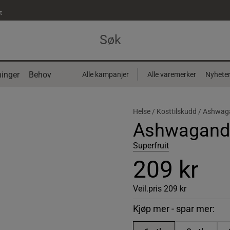
t
inger
Behov
Alle kampanjer
Alle varemerker
Nyhete
Helse /
Kosttilskudd /
Ashwag
Ashwagandh
Superfruit
209 kr
Veil.pris
209 kr
Kjøp mer - spar mer: