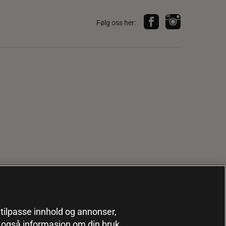
Følg oss her:
, tilpasse innhold og annonser,
er også informasjon om din bruk