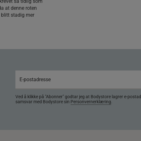
krevet så tidlig som
da at denne roten
blitt stadig mer
Ved å klikke på "Abonner" godtar jeg at Bodystore lagrer e-posta
samsvar med Bodystore sin
Personvernerklæring
.