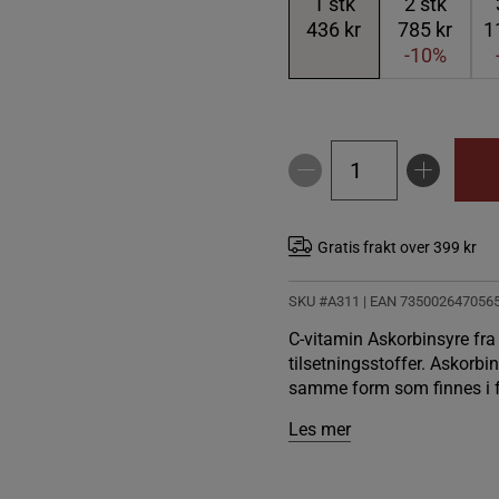
1
stk
2
stk
436 kr
785 kr
1
-10%
Gratis frakt over 399 kr
SKU #A311
| EAN
735002647056
C-vitamin Askorbinsyre fra 
tilsetningsstoffer. Askorbi
samme form som finnes i f
Les mer