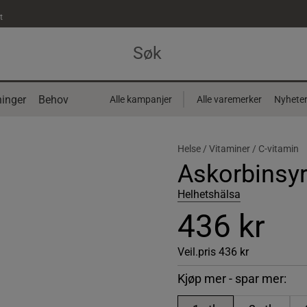
t
inger
Behov
Alle kampanjer
Alle varemerker
Nyhete
Helse /
Vitaminer /
C-vitamin
Askorbinsyr
Helhetshälsa
436 kr
Veil.pris
436 kr
Kjøp mer - spar mer: