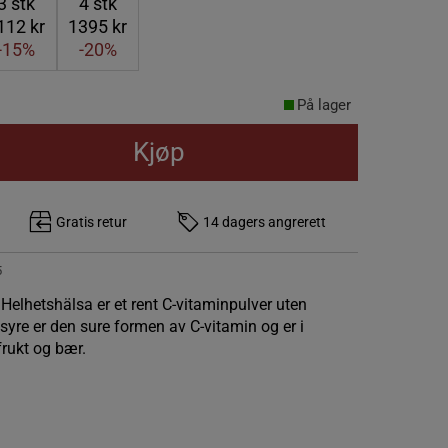
3
stk
4
stk
112 kr
1395 kr
-15%
-20%
På lager
Kjøp
Gratis retur
14 dagers angrerett
5
Helhetshälsa er et rent C-vitaminpulver uten
nsyre er den sure formen av C-vitamin og er i
rukt og bær.