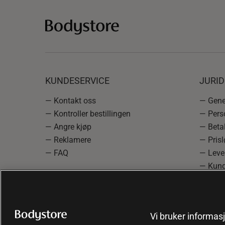
KUNDESERVICE
JURI
— Kontakt oss
— Gener
— Kontroller bestillingen
— Pers
— Angre kjøp
— Betal
— Reklamere
— Prisl
— FAQ
— Leve
— Kund
— Info
reklam
— Cooki
Vi bruker informasj