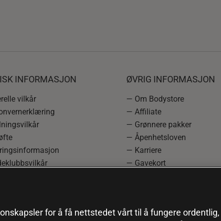
DISK INFORMASJON
ØVRIG INFORMASJON
elle vilkår
— Om Bodystore
onvernerklæring
— Affiliate
ningsvilkår
— Grønnere pakker
øfte
— Åpenhetsloven
ringsinformasjon
— Karriere
eklubbsvilkår
— Gavekort
rmasjon om angrerett og
— Kundeklubb
asjon
— Sitemap
einnstillinger
onskapsler for å få nettstedet vårt til å fungere ordentlig