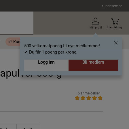
Kundeservice
Handlekorg
Min profil
r
🌱 Kundeklubb - 500 velkomstpoeng
Inspirasjon
Gavekort
500 velkomstpoeng til nye medlemmer!
✔ Du får 1 poeng per krone.
Logg inn
Bli medlem
apulver 500 g
5 anmeldelser