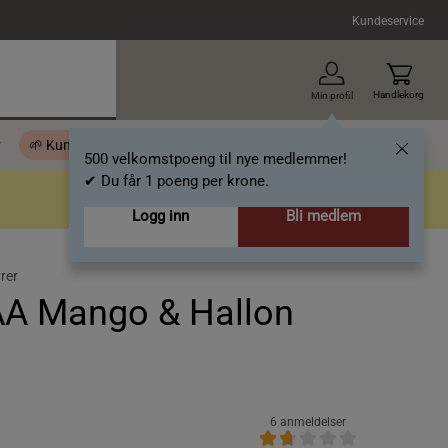
Kundeservice
Handlekorg
Min profil
r
🌱 Kundeklubb - 500 velkomstpoeng
Inspirasjon
Gavekort
500 velkomstpoeng til nye medlemmer!
✔ Du får 1 poeng per krone.
Logg inn
Bli medlem
rer
EAA Mango & Hallon
6 anmeldelser