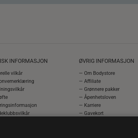
DISK INFORMASJON
ØVRIG INFORMASJON
elle vilkår
— Om Bodystore
onvernerklæring
— Affiliate
ningsvilkår
— Grønnere pakker
øfte
— Åpenhetsloven
ringsinformasjon
— Karriere
eklubbsvilkår
— Gavekort
rmasjon om angrerett og
— Kundeklubb
asjon
— Sitemap
einnstillinger