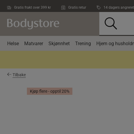
Hopp til hovedinnholdet
Gratis frakt over 399 kr
Gratis retur
14 dagers angreret
Helse
Matvarer
Skjønnhet
Trening
Hjem og husholdn
Tilbake
Kjøp flere - opptil 20%