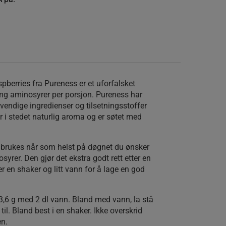
berries fra Pureness er et uforfalsket
mg aminosyrer per porsjon. Pureness har
vendige ingredienser og tilsetningsstoffer
r i stedet naturlig aroma og er søtet med
 brukes når som helst på døgnet du ønsker
syrer. Den gjør det ekstra godt rett etter en
er en shaker og litt vann for å lage en god
,6 g med 2 dl vann. Bland med vann, la stå
il. Bland best i en shaker. Ikke overskrid
en.