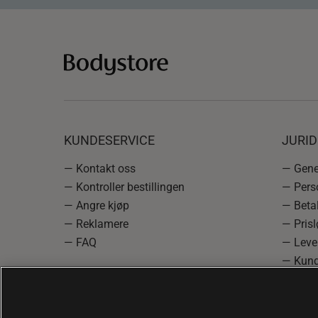
KUNDESERVICE
JURI
— Kontakt oss
— Gener
— Kontroller bestillingen
— Pers
— Angre kjøp
— Betal
— Reklamere
— Prisl
— FAQ
— Leve
— Kund
— Info
reklam
— Cooki