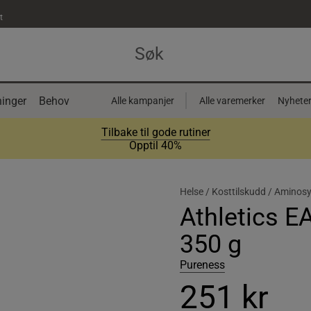
t
inger
Behov
Alle kampanjer
Alle varemerker
Nyhete
Tilbake til gode rutiner
Opptil 40%
Helse /
Kosttilskudd /
Aminosy
Athletics 
350 g
Pureness
251 kr