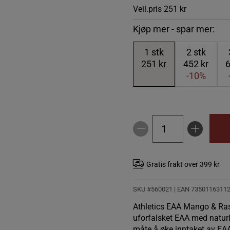
Veil.pris
251 kr
Kjøp mer - spar mer:
1
stk
2
stk
251 kr
452 kr
6
-10%
Gratis frakt over 399 kr
SKU #560021
| EAN
7350116311
Athletics EAA Mango & Rasp
uforfalsket EAA med naturl
måte å øke inntaket av EA