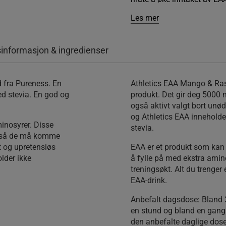
Les mer
informasjon & ingredienser
d fra Pureness. En
Athletics EAA Mango & Rasp
d stevia. En god og
produkt. Det gir deg 5000 
også aktivt valgt bort unød
og Athletics EAA inneholde
minosyrer. Disse
stevia.
, så de må komme
at og upretensiøs
EAA er et produkt som kan
lder ikke
å fylle på med ekstra amino
treningsøkt. Alt du trenger 
EAA-drink.
Anbefalt dagsdose:
Bland 3
en stund og bland en gang t
den anbefalte daglige dos