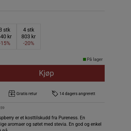
3
stk
4
stk
40 kr
803 kr
-15%
-20%
På lager
Kjøp
Gratis retur
14 dagers angrerett
259
berry er et kosttilskudd fra Pureness. En
ige aromaer og søtet med stevia. En god og enkel
A på.