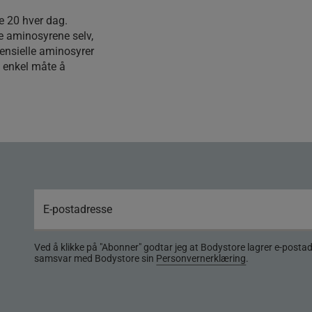
e 20 hver dag.
e aminosyrene selv,
ensielle aminosyrer
n enkel måte å
Ved å klikke på "Abonner" godtar jeg at Bodystore lagrer e-posta
samsvar med Bodystore sin
Personvernerklæring
.