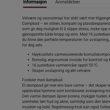
Informasjon
Anmeldelser
Velvære og saunaterapi har aldri vært mer tilgjeng
Dampbad – en stilren, kompakt og plassbesparen
som gir deg mulighet til å slippe stress, myke opp
gjenopprette både kropp og sinn. Med 16 justerba
du finne den perfekte temperaturen for avslapning,
for deg selv.
Høykvalitets varmeisolerende bomullskompos
Romslig, ergonomisk innside for komfort og fl
16 justerbare varmenivåer opptil 55 °C
Skaper avslapning og økt velvære
Fordeler med dampbad
Et dampbad gir mer enn bare varme – det skaper e
opplevelse hjemme som kombinerer avslapning med
Den varme dampen åpner porene, mykgjør huden, 
urenheter, tørr hud og akne, samtidig som den løsn
muskler og ledd. Regelmessig bruk kan også forbed