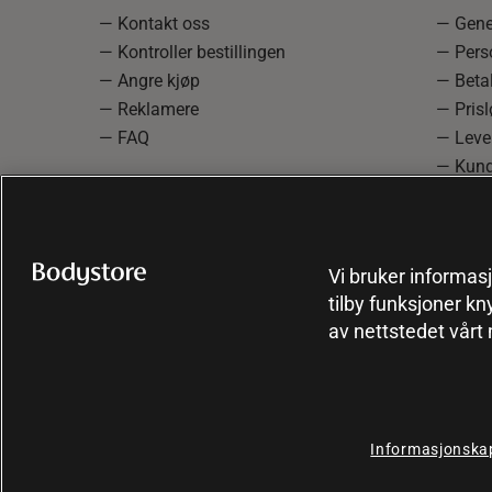
— Kontakt oss
— Gener
— Kontroller bestillingen
— Pers
— Angre kjøp
— Betal
— Reklamere
— Prisl
— FAQ
— Leve
— Kund
— Info
reklam
— Cooki
Vi bruker informasj
tilby funksjoner kn
av nettstedet vårt
Informasjonskap