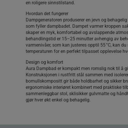
en roligere sinnstilstand.
Hvordan det fungerer
Dampgeneratoren produserer en jevn og behageli
som fyller dampbadet. Dampet varmer kroppen sak
skaper en myk, komfortabel og avslappende atmos
behandlingstid er 15–25 minutter avhengig av be
varmenivåer, som kan justeres opptil 55 °C, kan du 
temperaturen for en perfekt tilpasset opplevelse hv
Design og komfort
Aura Dampbad er kompakt men romslig nok til å gi 
Konstruksjonen i rustfritt stål sammen med isoler
bomullskompositt gir både holdbarhet og sikker br
ergonomiske interiøret kombinert med praktiske ti
sammenleggbar stol, sklisikker gulvmatte og håndh
gjør hver økt enkel og behagelig.