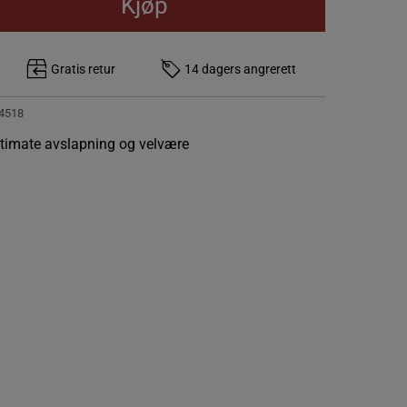
Kjøp
Gratis retur
14 dagers angrerett
4518
timate avslapning og velvære