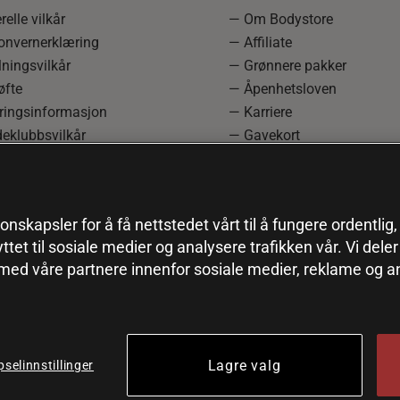
elle vilkår
— Om Bodystore
onvernerklæring
— Affiliate
ningsvilkår
— Grønnere pakker
øfte
— Åpenhetsloven
ringsinformasjon
— Karriere
eklubbsvilkår
— Gavekort
rmasjon om angrerett og
— Kundeklubb
asjon
— Sitemap
einnstillinger
onskapsler for å få nettstedet vårt til å fungere ordentlig
yttet til sosiale medier og analysere trafikken vår. Vi del
 med våre partnere innenfor sosiale medier, reklame og a
Lagre valg
selinnstillinger