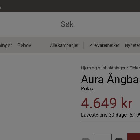
t
inger
Behov
Alle kampanjer
Alle varemerker
Nyhete
Hjem og husholdninger /
Elekt
Aura Ångba
Polax
4.649 kr
Laveste pris 30 dager
6.19