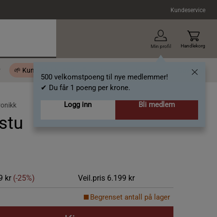
Kundeservice
Handlekorg
Min profil
r
🌱 Kundeklubb - 500 velkomstpoeng
Inspirasjon
Gavekort
500 velkomstpoeng til nye medlemmer!
✔ Du får 1 poeng per krone.
Logg inn
Bli medlem
ronikk
stu
9 kr
(-25%)
Veil.pris
6.199 kr
Begrenset antall på lager