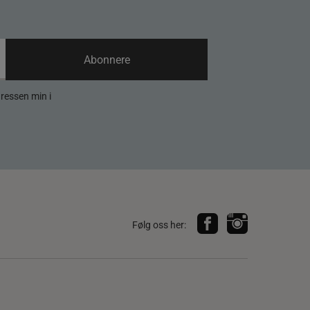
Abonnere
dressen min i
Følg oss her: