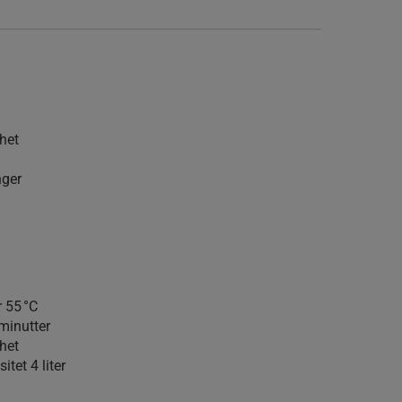
het
nger
 55 °C
minutter
het
tet 4 liter