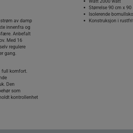
Watt 2000 watt
Størrelse 90 cm x 9
Isolerende bomullsk
g strøm av damp
Konstruksjon i rustfrit
te innenfra og
fære. Anbefalt
hov. Med 16
selv regulere
er gang.
full komfort.
ende
uk. Den
lbehør som
oldt kontrollenhet