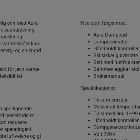
elig enn med Aura
Hva som følger med:
de saunaløsning
Aura Dampbad
 muskler og
Dampgenerator
re varmenivåer kan
Håndholdt kontrollen
 energi og en stund
Sklisikker gulvmatte
Sett med rustfrie ste
itt for jevn varme
Sammenleggbar stol
eksibilitet
Brukermanual
Spesifikasjoner:
16 varmenivåer
Maksimal temperatur
n spa-lignende
Tidsinnstilling 1–99 
 helsefordeler.
Håndholdt kontrollen
kan redusere
Dampgenerator kapasi
er spenninger i
Volt 220 V
re luftveiene og gi