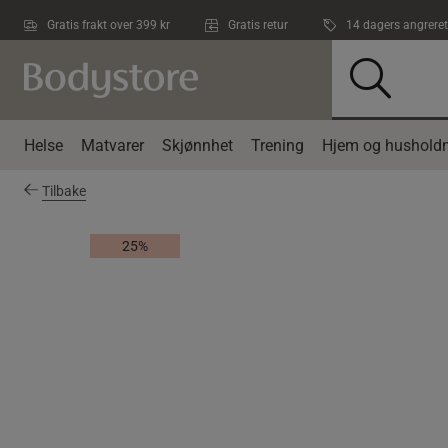
Hopp til hovedinnholdet
Gratis frakt over 399 kr
Gratis retur
14 dagers angreret
Helse
Matvarer
Skjønnhet
Trening
Hjem og husholdn
Tilbake
25%