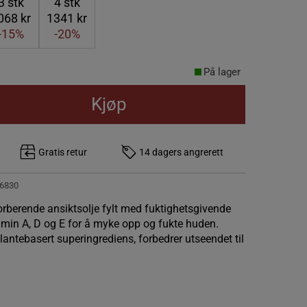
3
stk
4
stk
068 kr
1341 kr
-15%
-20%
På lager
Kjøp
Gratis retur
14 dagers angrerett
6830
orberende ansiktsolje fylt med fuktighetsgivende
amin A, D og E for å myke opp og fukte huden.
 plantebasert superingrediens, forbedrer utseendet til