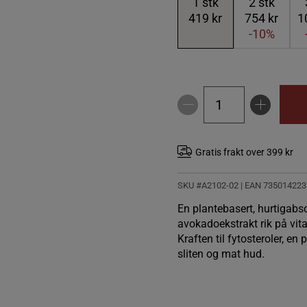
1
stk
2
stk
419 kr
754 kr
1
-10%
Gratis frakt over 399 kr
SKU #A2102-02
| EAN
735014223
En plantebasert, hurtigabs
avokadoekstrakt rik på vit
Kraften til fytosteroler, en
sliten og mat hud.