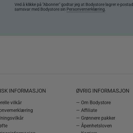
Ved å klikke på "Abonner" godtar jeg at Bodystore lagrer e-posta
samsvar med Bodystore sin
Personvernerklæring
.
DISK INFORMASJON
ØVRIG INFORMASJON
elle vilkår
— Om Bodystore
onvernerklæring
— Affiliate
ningsvilkår
— Grønnere pakker
øfte
— Åpenhetsloven