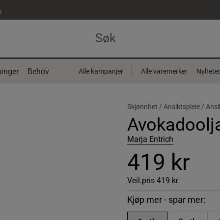
t
inger
Behov
Alle kampanjer
Alle varemerker
Nyhete
Skjønnhet /
Ansiktspleie /
Ansi
Avokadoolj
Marja Entrich
419 kr
Veil.pris
419 kr
Kjøp mer - spar mer: