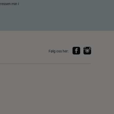
dressen min i
Følg oss her: