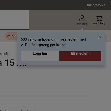
Kundeservice
Handlekorg
Min profil
r
🌱 Kundeklubb - 500 velkomstpoeng
Inspirasjon
Gavekort
500 velkomstpoeng til nye medlemmer!
✔ Du får 1 poeng per krone.
Logg inn
Bli medlem
ktsolje
a 15 ml