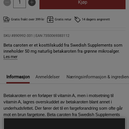
Kjøp
Gratis frakt over 399 kr
Gratis retur
14 dagers angrerett
SKU #890992-331
| EAN
7350069383112
Beta caroten er et kosttilskudd fra Swedish Supplements som
inneholder 50 mg naturlig betakaroten fra grønne mikroalger.
Les mer
Informasjon
Anmeldelser
Næringsinformasjon & ingredien
Betakaroten er en forløper til vitamin A, men i motsetning til
vitamin A, lagres overskuddet av betakaroten blant annet i
underhudsfettet. Der fører det til en fargeforandring som ofte går
mot en brun fargetone. Beta caroten fra Swedish Supplements
gir hele 50 mg betakaroten fra grønne mikroalger.