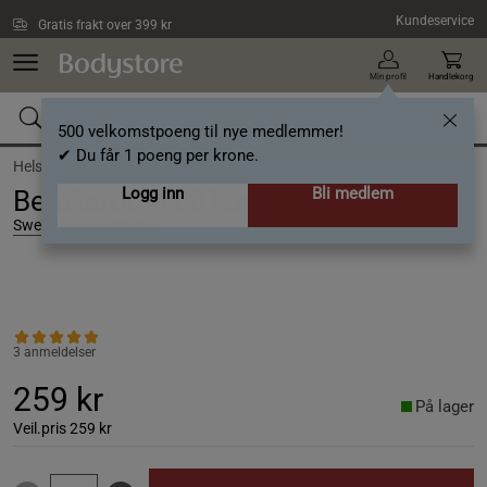
Hopp til hovedinnholdet
Kundeservice
Gratis frakt over 399 kr
Min profil
Handlekorg
500 velkomstpoeng til nye medlemmer!
✔ Du får 1 poeng per krone.
Helse /
Kosttilskudd /
Betakaroten
Logg inn
Bli medlem
Betakaroten 60 kapsler
Swedish Supplements
3 anmeldelser
259 kr
På lager
Veil.pris
259 kr