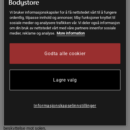
50 mg betakaroten per kapsel
Vi bruker informasjonskapsler for å få nettstedet vårt til å fungere
ordentlig, tilpasse innhold og annonser, tilby funksjoner knyttet til
Betakaroten fra grønne mikroalger
sosiale medier og analysere trafikken vår. Vi deler også informasjon
om din bruk av nettstedet vårt med våre partnere innenfor sosiale
Hele 60 dagers forbruk
medier, reklame og analyse.
More information
Vegetabilsk kapsel
Godta alle cookier
Betakaroten forekommer naturlig i maten vi spiser. Den mest
kjente kostkilden er nok gulrøtter, men stoffet finnes også i
søtpoteter og spinat. Betakaroten er en forløper til vitamin A, som
Lagre valg
er et viktig stoff for kroppen. Betakaroten har en veldig nyttig
egenskap, og det er at det lagres i kroppen ved høyt inntak, slik
at kroppen kan ta av dette lageret når den trenger vitamin A.
Betakaroten lagres i stor grad i underhudsfettet. Ved en
Informasjonskapselinnstillinger
tilstrekkelig høy lagring kan dette føre til fargeendring i huden,
som går mot en brun fargetone. Denne bivirkningen er ufarlig og
utnyttes av mange. Husk at denne fargeendringen ikke gir
beskyttelse mot solen.