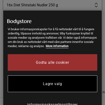
16x Diet Shirataki Nudler 250 g
Kjøp
Vi bruker informasjonskapsler for å få nettstedet vårt til å fungere
ordentlig, tilpasse innhold og annonser, tilby funksjoner knyttet til
Gratis frakt over 399 kr
Gratis retur
14 dagers angrerett
sosiale medier og analysere trafikken vår. Vi deler også informasjon
om din bruk av nettstedet vårt med våre partnere innenfor sosiale
medier, reklame og analyse.
More information
SKU #SA001146
16 x Diet Noodles, 250 g: Diet Noodles - glutenfrie
shiratakinudler med et lavt kaloriinnehold (mindre enn 10
Godta alle cookier
kcal/porsjon).
Les mer
Lagre valg
Informasjon
Anmeldelser
Næringsinformasjon & ingredien
Informasjonskapselinnstillinger