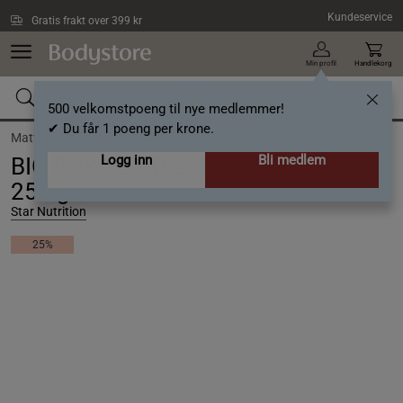
Hopp til hovedinnholdet
Kundeservice
Gratis frakt over 399 kr
Min profil
Handlekorg
500 velkomstpoeng til nye medlemmer!
✔ Du får 1 poeng per krone.
Matvarer /
Matlaging /
Ris, Pasta & Nudler
Logg inn
Bli medlem
BIG BUY 16 x Diet Shirataki Nudler
250 g
Star Nutrition
25%