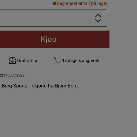
Begrenset antall på lager
Kjøp
Gratis retur
14 dagers angrerett
321465775528
Borg Sports T-skjorte fra Björn Borg.