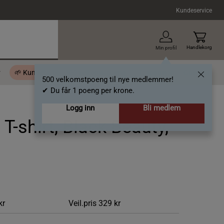
Kundeservice
Handlekorg
Min profil
r
🌱 Kundeklubb - 500 velkomstpoeng
Inspirasjon
Gavekort
500 velkomstpoeng til nye medlemmer!
✔ Du får 1 poeng per krone.
Logg inn
Bli medlem
T-shirt, Black Beauty,
kr
Veil.pris
329 kr