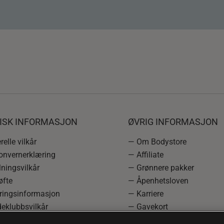
DISK INFORMASJON
ØVRIG INFORMASJON
elle vilkår
— Om Bodystore
onvernerklæring
— Affiliate
ningsvilkår
— Grønnere pakker
øfte
— Åpenhetsloven
ringsinformasjon
— Karriere
eklubbsvilkår
— Gavekort
rmasjon om angrerett og
— Kundeklubb