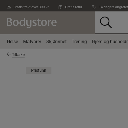
Hopp til hovedinnholdet
Gratis frakt over 399 kr
Gratis retur
14 dagers angreret
Helse
Matvarer
Skjønnhet
Trening
Hjem og husholdn
Tilbake
Prisfunn