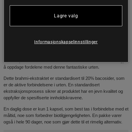
av brahmi som inneholder så mye som 20%
bacosider. En dose vil derfor gi deg 100 mg av disse
Lagre valg
saponinene.
500 mg Bacopa monnieri per kapsel
100 mg bacosider per kapsel
Informasjonskapselinnstillinger
Varer i hele 90 dager
Brahmi, også kjent som Bacopa monnieri, er en urt som har blitt
brukt i Ayurveda i tusenvis av år. Vi har først i moderne tid begynt
å oppdage fordelene med denne fantastiske urten.
Dette brahmi-ekstraktet er standardisert til 20% bacosider, som
er de aktive forbindelsene i urten. En standardisert
ekstraksjonsprosess sikrer at produktet har en jevn kvalitet og
oppfyller de spesifiserte innholdskravene.
En daglig dose er kun 1 kapsel, som best tas i forbindelse med et
måltid, noe som forbedrer biotilgjengeligheten. En pakke varer
også i hele 90 dager, noe som gjør dette til et rimelig alternativ.