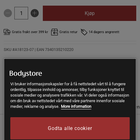
Kjøp
Gratis frakt over 399 kr
Gratis retur
14 dagers angrerett
SKU #A18123-07
| EAN
7340135210220
Brahmi Ekstrakt 500 mg 90 kapsler, er et kosttilskudd fra
Rawpowder. Dette er bacopa i form av et ekstrakt med 20%
bacosider.
Vi bruker informasjonskapsler for å få nettstedet vårt til å fungere
Les mer
ordentlig, tilpasse innhold og annonser, tilby funksjoner knyttet til
sosiale medier og analysere trafikken vår. Vi deler også informasjon
om din bruk av nettstedet vårt med våre partnere innenfor sosiale
Informasjon
Anmeldelser
Næringsinformasjon & ingredien
medier, reklame og analyse.
More information
Brahmi, kalt Bacopa monnieri på latin, inneholder
Godta alle cookier
virkestoffet bacosider. Dette produktet er et ekstrakt