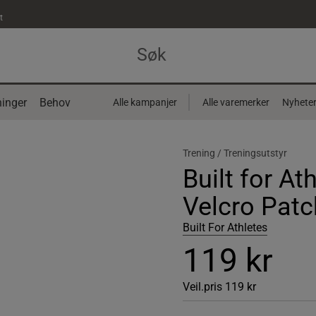
t
inger
Behov
Alle kampanjer
Alle varemerker
Nyhete
Trening /
Treningsutstyr
Built for At
Velcro Patc
Built For Athletes
119 kr
Veil.pris
119 kr