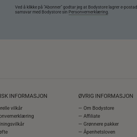
Ved å klikke på "Abonner" godtar jeg at Bodystore lagrer e-posta
samsvar med Bodystore sin
Personvernerklæring
.
DISK INFORMASJON
ØVRIG INFORMASJON
elle vilkår
— Om Bodystore
onvernerklæring
— Affiliate
ningsvilkår
— Grønnere pakker
øfte
— Åpenhetsloven