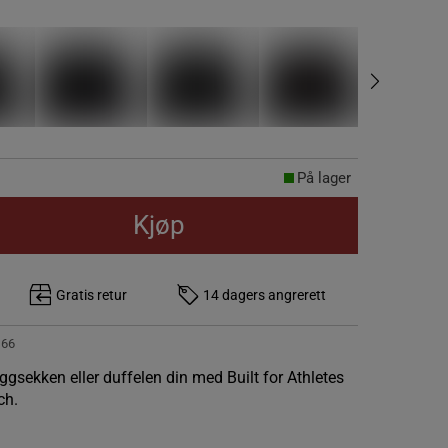
På lager
Kjøp
Gratis retur
14 dagers angrerett
166
yggsekken eller duffelen din med Built for Athletes
ch.