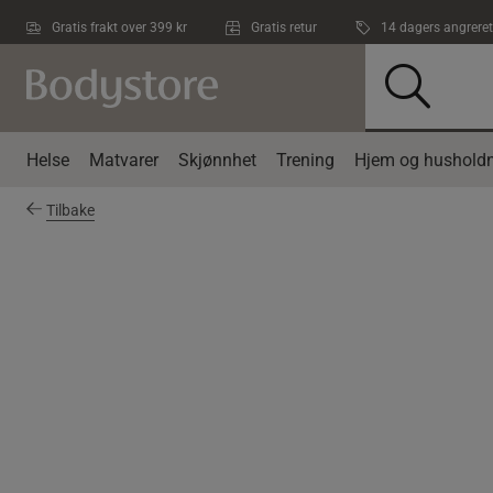
Hopp til hovedinnholdet
Gratis frakt over 399 kr
Gratis retur
14 dagers angreret
Helse
Matvarer
Skjønnhet
Trening
Hjem og husholdn
Tilbake