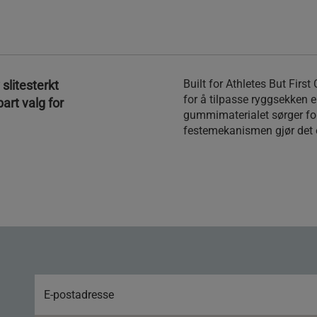
Built for Athletes But First
slitesterkt
for å tilpasse ryggsekken el
art valg for
gummimaterialet sørger for
festemekanismen gjør det en