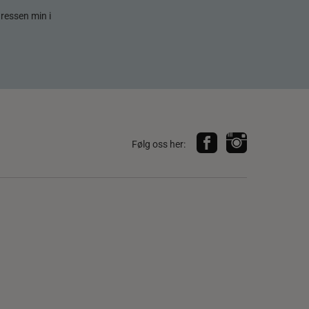
dressen min i
Følg oss her: