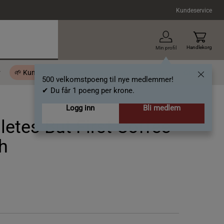
Kundeservice
Handlekorg
Min profil
r
🌱 Kundeklubb - 500 velkomstpoeng
Inspirasjon
Gavekort
500 velkomstpoeng til nye medlemmer!
✔ Du får 1 poeng per krone.
Logg inn
Bli medlem
hletes But First Coffee
h