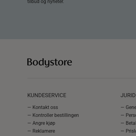
tilbud og nyheter.
KUNDESERVICE
JURI
— Kontakt oss
— Gener
— Kontroller bestillingen
— Pers
— Angre kjøp
— Betal
— Reklamere
— Prisl