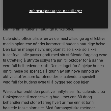
nært samarbeid med jordmødre, leger og farmasøyter. Alle
Weledas babyprodukter er dermatologisk testet på svært
Informasjonskapselinnstillinger
sensitiv hud og kan brukes fra fødselen. Weledas Babyvård
inneholder ingen råvarer med mineraloljebase og ingen
syntetiske dufter, fargestoffer eller konserveringsmidler som
kan hemme hudens naturlige funksjoner.
Calendula officinalis er en av de mest allsidige og effektive
medisinplantene når det kommer til hudens naturlige helse.
Den bærer mange navn: ringblomst, solsikke, solsikke,
tusenfryd - alle passer godt med sin strålende farge og evne
til utrettelig å utnytte sollys fra juni til oktober for å danne
verdifull helbredende kraft. Den er laget for å hjelpe huden
din til helse og spenst. På grunn av sitt høye innhold av
aktive stoffer, som karotenoider, er calendula spesielt
verdifull for hudens evne til å bygge seg opp igjen.
Weleda har brukt den positive innflytelsen fra calendula på
funksjonene til menneskelig hud i mer enn 80 år og
behandler med stor erfaring hvert år mer enn et tonn
høstede friske blomster. Med farmasøytiske metoder