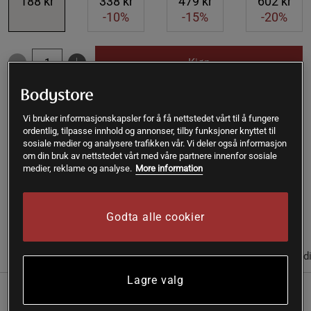
188 kr
338 kr
479 kr
602 kr
-10%
-15%
-20%
Kjøp
Gratis frakt over 399 kr
Gratis retur
14 dagers angrerett
Vi bruker informasjonskapsler for å få nettstedet vårt til å fungere
ordentlig, tilpasse innhold og annonser, tilby funksjoner knyttet til
sosiale medier og analysere trafikken vår. Vi deler også informasjon
SKU #A1999826
| EAN
4001638096560
om din bruk av nettstedet vårt med våre partnere innenfor sosiale
Weleda har utviklet de spesielt milde babypleieproduktene i
medier, reklame og analyse.
More information
nært samarbeid med jordmødre, leger og farmasøyter.
Les mer
Godta alle cookier
(1)
Informasjon
Anmeldelser
Næringsinformasjon & ingred
Lagre valg
Weleda har utviklet de spesielt milde babypleieproduktene i