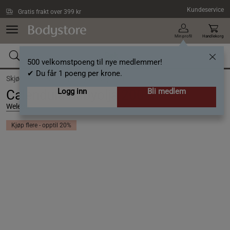
Hopp til hovedinnholdet
Kundeservice
Gratis frakt over 399 kr
Min profil
Handlekorg
500 velkomstpoeng til nye medlemmer!
✔ Du får 1 poeng per krone.
Skjønnhet /
Barn og Baby /
Hudpleie Barn
Logg inn
Bli medlem
Calendula Babyolja 200 ml
Weleda
Kjøp flere - opptil 20%