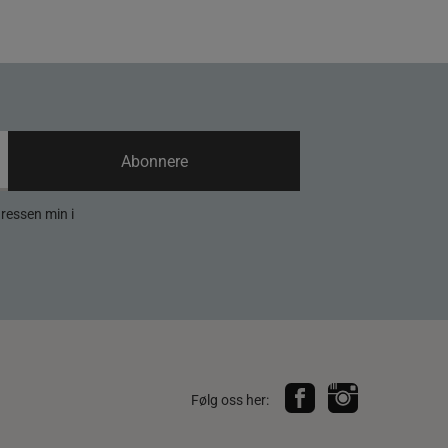
Abonnere
dressen min i
Følg oss her: