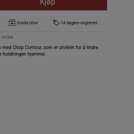
Kjøp
Gratis retur
14 dagers angrerett
1141304
 med Chirp Contour, som er utviklet for å lindre
re holdningen hjemme.