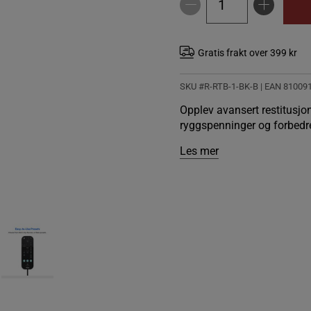
Gratis frakt over 399 kr
SKU #R-RTB-1-BK-B
| EAN
81009
Opplev avansert restitusjon
ryggspenninger og forbed
Les mer