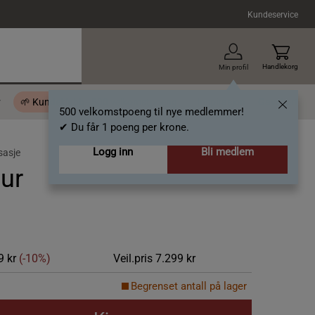
Kundeservice
Handlekorg
Min profil
r
🌱 Kundeklubb - 500 velkomstpoeng
Inspirasjon
Gavekort
500 velkomstpoeng til nye medlemmer!
✔ Du får 1 poeng per krone.
Logg inn
Bli medlem
sasje
ur
9 kr
(-10%)
Veil.pris
7.299 kr
Begrenset antall på lager