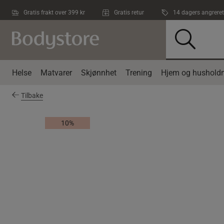
Hopp til hovedinnholdet
Gratis frakt over 399 kr
Gratis retur
14 dagers angreret
Helse
Matvarer
Skjønnhet
Trening
Hjem og husholdn
Tilbake
10%