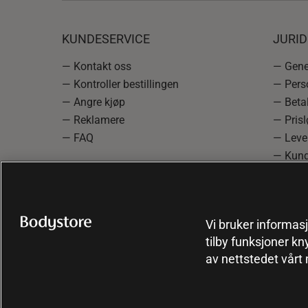
KUNDESERVICE
JURI
— Kontakt oss
— Gener
— Kontroller bestillingen
— Pers
— Angre kjøp
— Betal
— Reklamere
— Prisl
— FAQ
— Leve
— Kund
— Info
reklam
— Cooki
Vi bruker informasj
tilby funksjoner kn
av nettstedet vårt