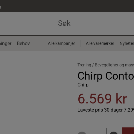
t
inger
Behov
Alle kampanjer
Alle varemerker
Nyhete
Trening /
Bevegelighet og mas
Chirp Conto
Chirp
6.569 kr
Laveste pris 30 dager
7.29