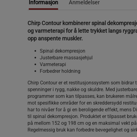
Informasjon
Anmeldelser
Chirp Contour kombinerer spinal dekompresj
og varmeterapi for å lette trykket langs ryg
opp anspente muskler.
Spinal dekompresjon
Justerbare massasjehjul
Varmeterapi
Forbedrer holdning
Chirp Contour er et restitusjonssystem som bidrar ti
spenninger i rygg, nakke og skuldre. Med justerba
programmer som kan tilpasses, kan brukeren målr
mot spesifikke områder for en skreddersydd restit
har to nivåer for å gi en beroligende effekt, mens Di
til spinal dekompresjon. Produktet er tilpasset br
på mellom 152 og 198 cm og en maksimal vekt på
Regelmessig bruk kan forbedre bevegelighet og sir