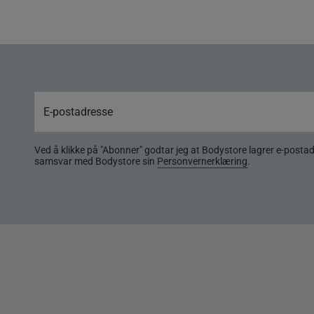
Ved å klikke på "Abonner" godtar jeg at Bodystore lagrer e-posta
samsvar med Bodystore sin
Personvernerklæring
.