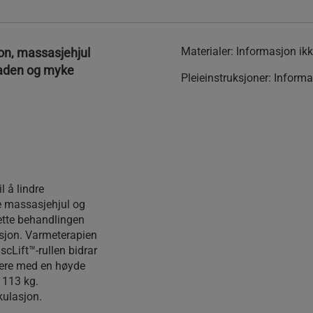
Materialer:
Informasjon ikke
on, massasjehjul
graden og myke
Pleieinstruksjoner:
Informas
l å lindre
re massasjehjul og
ette behandlingen
usjon. Varmeterapien
scLift™-rullen bidrar
ukere med en høyde
 113 kg.
kulasjon.