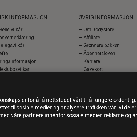
DISK INFORMASJON
ØVRIG INFORMASJON
elle vilkår
— Om Bodystore
onvernerklæring
— Affiliate
ningsvilkår
— Grønnere pakker
øfte
— Åpenhetsloven
ringsinformasjon
— Karriere
eklubbsvilkår
— Gavekort
rmasjon om angrerett og
— Kundeklubb
asjon
— Sitemap
einnstillinger
onskapsler for å få nettstedet vårt til å fungere ordentlig
yttet til sosiale medier og analysere trafikken vår. Vi del
 med våre partnere innenfor sosiale medier, reklame og a