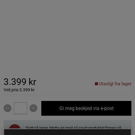
3.399 kr
Utsolgt fra lager
Veil.pris
3.399 kr
Gi meg beskjed via e-post
Slutt på lager. Motta en mail så snart produktet finnes på
!
lager igjen..