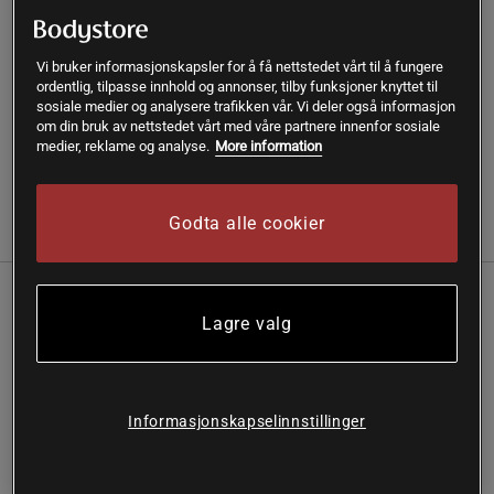
SKU #R-RPM-7-BK-R
| EAN
810091140611
Vi bruker informasjonskapsler for å få nettstedet vårt til å fungere
ordentlig, tilpasse innhold og annonser, tilby funksjoner knyttet til
Få rask muskelrestitusjon med Chirp, et effektivt verktøy for
sosiale medier og analysere trafikken vår. Vi deler også informasjon
å avlaste trette føtter og stramme legger.
om din bruk av nettstedet vårt med våre partnere innenfor sosiale
medier, reklame og analyse.
More information
Les mer
Godta alle cookier
Informasjon
Anmeldelser
Dette håndfrie systemet kombinerer rullende
Lagre valg
massasje og perkusjonsterapi for å forbedre
sirkulasjonen og redusere muskeltretthet.
Håndfritt rullende system
Informasjonskapselinnstillinger
Fem justerbare hastigheter
44 massasjepunkter
Forbedrer sirkulasjonen