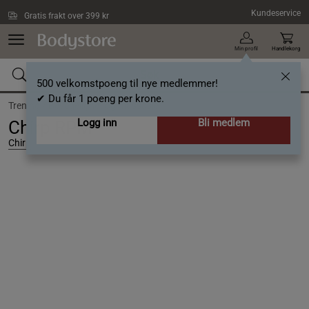
Hopp til hovedinnholdet
Kundeservice
Gratis frakt over 399 kr
Min profil
Handlekorg
500 velkomstpoeng til nye medlemmer!
✔ Du får 1 poeng per krone.
Trening /
Bevegelighet og massasje
Logg inn
Bli medlem
Chirp RPM
Chirp