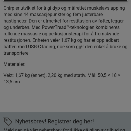
Chirp er utviklet for å gi dyp og målrettet muskelavslapping
med sine 44 massasjepunkter og fem justerbare
hastigheter. Den er utmerket for restitusjon av føtter, legger
og underben. Med PowerTread™-teknologien kombineres
rullende massasje og perkusjonsterapi for å fremskynde
restitusjonen. Enheten veier 1,67 kg og har et oppladbart
batteri med USB-C-lading, noe som gjør den enkel å bruke og
transportere.
Materialer:
Vekt: 1,67 kg (enhet), 2,20 kg med stativ. Mål: 50,5 × 18 ×
13,5 cm
Nyhetsbrev! Registrer deg her!
Meld deg på vårt nyhetsbrev for å ikke gå glipp av tilbud og