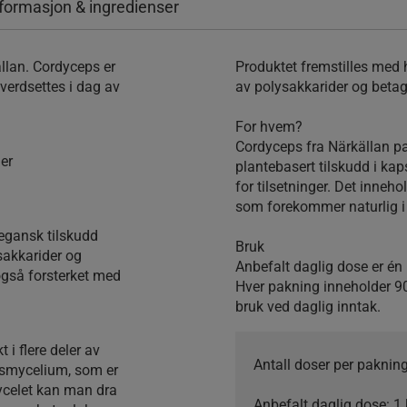
formasjon & ingredienser
ällan. Cordyceps er
Produktet fremstilles med 
 verdsettes i dag av
av polysakkarider og betag
For hvem?
Cordyceps fra Närkällan pa
er
plantebasert tilskudd i kap
for tilsetninger. Det inneh
som forekommer naturlig i 
vegansk tilskudd
Bruk
sakkarider og
Anbefalt daglig dose er én 
også forsterket med
Hver pakning inneholder 90
bruk ved daglig inntak.
 i flere deler av
Antall doser per pakning
epsmycelium, som er
ycelet kan man dra
Anbefalt daglig dose:
1 