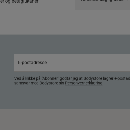
der og betaglukaner
Ved å klikke på "Abonner" godtar jeg at Bodystore lagrer e-posta
samsvar med Bodystore sin
Personvernerklæring
.