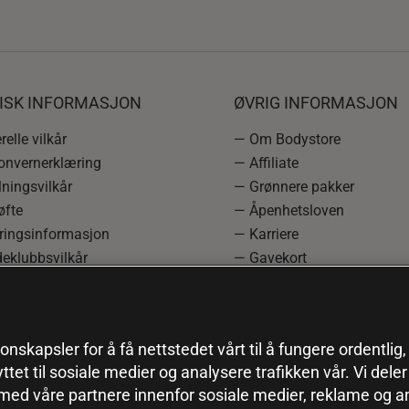
DISK INFORMASJON
ØVRIG INFORMASJON
elle vilkår
— Om Bodystore
onvernerklæring
— Affiliate
ningsvilkår
— Grønnere pakker
øfte
— Åpenhetsloven
ringsinformasjon
— Karriere
eklubbsvilkår
— Gavekort
rmasjon om angrerett og
— Kundeklubb
asjon
— Sitemap
einnstillinger
onskapsler for å få nettstedet vårt til å fungere ordentlig
yttet til sosiale medier og analysere trafikken vår. Vi del
 med våre partnere innenfor sosiale medier, reklame og a