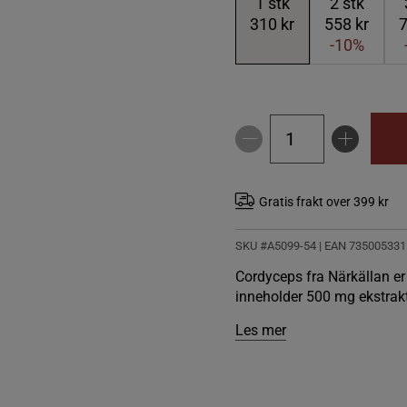
1
stk
2
stk
310 kr
558 kr
7
-10%
Gratis frakt over 399 kr
SKU #A5099-54
| EAN
735005331
Cordyceps fra Närkällan er
inneholder 500 mg ekstrak
Les mer