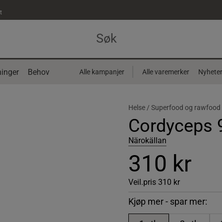
t
inger
Behov
Alle kampanjer
Alle varemerker
Nyhete
Helse /
Superfood og rawfood
Cordyceps 
Närokällan
310 kr
Veil.pris
310 kr
Kjøp mer - spar mer: