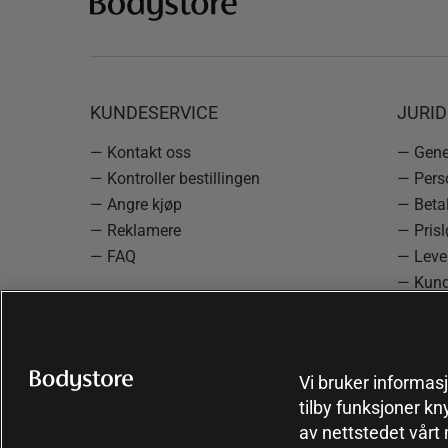
KUNDESERVICE
JURI
— Kontakt oss
— Gener
— Kontroller bestillingen
— Pers
— Angre kjøp
— Betal
— Reklamere
— Prisl
— FAQ
— Leve
— Kund
— Info
reklam
— Cooki
Vi bruker informasj
tilby funksjoner kn
av nettstedet vårt