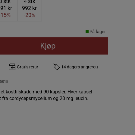
3
stk
4
stk
91 kr
992 kr
-15%
-20%
På lager
Kjøp
Gratis retur
14 dagers angrerett
5815
 et kosttilskudd med 90 kapsler. Hver kapsel
t fra cordycepsmycelium og 20 mg leucin.