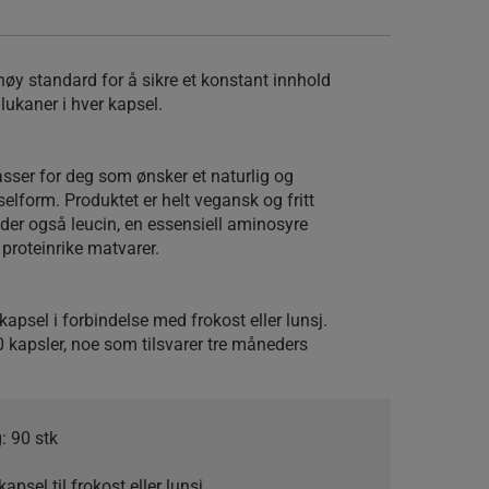
høy standard for å sikre et konstant innhold
lukaner i hver kapsel.
sser for deg som ønsker et naturlig og
selform. Produktet er helt vegansk og fritt
older også leucin, en essensiell aminosyre
proteinrike matvarer.
kapsel i forbindelse med frokost eller lunsj.
 kapsler, noe som tilsvarer tre måneders
:
90 stk
kapsel til frokost eller lunsj