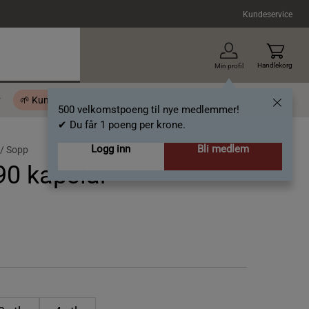
Kundeservice
Handlekorg
Min profil
r
🌱 Kundeklubb - 500 velkomstpoeng
Inspirasjon
Gavekort
500 velkomstpoeng til nye medlemmer!
✔ Du får 1 poeng per krone.
Logg inn
Bli medlem
 /
Sopp
90 kapslar