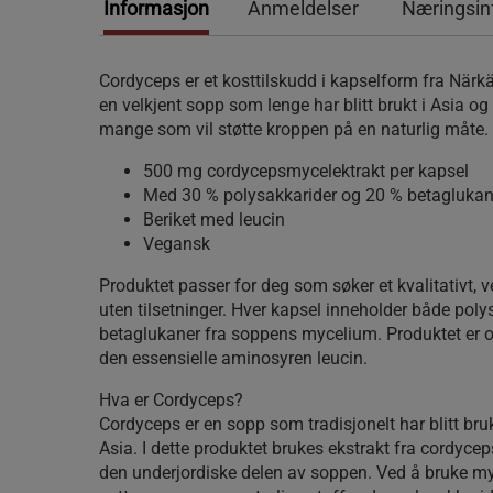
Informasjon
Anmeldelser
Næringsin
Cordyceps er et kosttilskudd i kapselform fra Närk
en velkjent sopp som lenge har blitt brukt i Asia og
mange som vil støtte kroppen på en naturlig måte.
500 mg cordycepsmycelektrakt per kapsel
Med 30 % polysakkarider og 20 % betaglukan
Beriket med leucin
Vegansk
Produktet passer for deg som søker et kvalitativt, 
uten tilsetninger. Hver kapsel inneholder både poly
betaglukaner fra soppens mycelium. Produktet er 
den essensielle aminosyren leucin.
Hva er Cordyceps?
Cordyceps er en sopp som tradisjonelt har blitt brukt
Asia. I dette produktet brukes ekstrakt fra cordyc
den underjordiske delen av soppen. Ved å bruke m