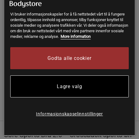
XS
Vi bruker informasjonskapsler for å få nettstedet vårt til å fungere
ordentlig, tilpasse innhold og annonser, tilby funksjoner knyttet til
sosiale medier og analysere trafikken vår. Vi deler også informasjon
om din bruk av nettstedet vårt med våre partnere innenfor sosiale
Kjøp
medier, reklame og analyse.
More information
Gratis frakt over 399 kr
Gratis retur
14 dagers angrerett
Godta alle cookier
SKU #1876R | EAN
7350154980257
Core Sports Bra 2.0 – Crossback sports-bh med tynne
skulderstropper laget av børstet ultra-mykt stoff!
Lagre valg
Les mer
Informasjon
Anmeldelser
Informasjonskapselinnstillinger
Core Sports Bra 2.0 – Crossback sports-bh