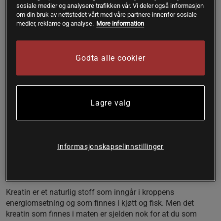
sosiale medier og analysere trafikken vår. Vi deler også informasjon
Creatine Monohydrate - Kreatin gir deg en rask
om din bruk av nettstedet vårt med våre partnere innenfor sosiale
økning av muskelvolum og styrke. Kreatin brukes av
medier, reklame og analyse.
More information
de fleste elite-idrettsfolk i verden! Øker styrken og
muskelvolumet!
Godta alle cookier
For muskelvekst med kvalitet
100 % mikronisert kreatin
Vegansk
Kan brukes året rundt
Lagre valg
Kreatin gir en rask økning av muskelvolum og styrke.
Kreatin brukes av de fleste eliteidrettsfolk i verden! Styrken
øker, muskelvolumet øker og en "tar seg raskere inn igjen".
Informasjonskapselinnstillinger
100% rent mikronisert Kreatin.
Dette er nesten et "must" for alle typer av trening, hvis du vil
ha et raske resultater.
Kreatin er et naturlig stoff som inngår i kroppens
energiomsetning og som finnes i kjøtt og fisk. Men det
kreatin som finnes i maten er sjelden nok for at du som