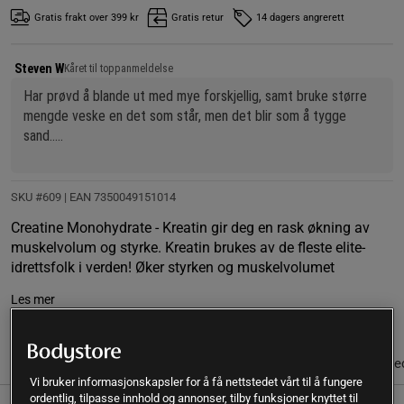
Gratis frakt over 399 kr
Gratis retur
14 dagers angrerett
Steven W
Kåret til toppanmeldelse
Har prøvd å blande ut med mye forskjellig, samt bruke større 
mengde veske en det som står, men det blir som å tygge 
sand..
Anbefaler ikke denne da det finnes flere alternativ der ute som 
lett blander seg.
SKU #609
| EAN
7350049151014
Creatine Monohydrate - Kreatin gir deg en rask økning av
muskelvolum og styrke. Kreatin brukes av de fleste elite-
idrettsfolk i verden! Øker styrken og muskelvolumet
Les mer
(37)
Informasjon
Anmeldelser
Næringsinformasjon & ingre
Vi bruker informasjonskapsler for å få nettstedet vårt til å fungere
ordentlig, tilpasse innhold og annonser, tilby funksjoner knyttet til