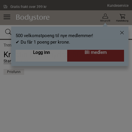
Hopp til hovedinnholdet
Kundeservice
Gratis frakt over 399 kr
Min profil
Handlekorg
500 velkomstpoeng til nye medlemmer!
✔ Du får 1 poeng per krone.
Trening /
Sportnutrition /
Kreatin
Logg inn
Bli medlem
Kreatin Monohydrat 500 g
Star Nutrition
Prisfunn