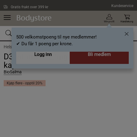
Hopp til hovedinnholdet
Kundeservice
Gratis frakt over 399 kr
Min profil
Handlekorg
500 velkomstpoeng til nye medlemmer!
✔ Du får 1 poeng per krone.
Helse /
Vitaminer /
D-vitamin
Logg inn
Bli medlem
D3-vitamin 12,5µg Tiny Pearls 120
kapslar
BioSalma
Kjøp flere - opptil 20%