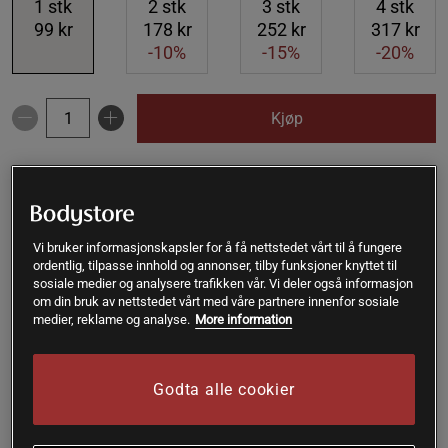
1
stk
2
stk
3
stk
4
stk
99 kr
178 kr
252 kr
317 kr
-10%
-15%
-20%
Kjøp
Gratis frakt over 399 kr
Gratis retur
14 dagers angrerett
SKU #A2120-29
| EAN
7350014911551
Vi bruker informasjonskapsler for å få nettstedet vårt til å fungere
ordentlig, tilpasse innhold og annonser, tilby funksjoner knyttet til
Kroppen trenger flere viktige næringsstoffer hver dag. Dette
sosiale medier og analysere trafikken vår. Vi deler også informasjon
inkluderer vitamin D, som kroppen kan produsere selv når
om din bruk av nettstedet vårt med våre partnere innenfor sosiale
den utsettes for sollys. Ettersom vi har relativt få soltimer i
medier, reklame og analyse.
More information
nord, velger mange i dag å ta et tilskudd med ekstra vitamin
D. Disse kapslene er veldig små og lette å svelge. De
inneholder også lakseolje.
Godta alle cookier
Les mer