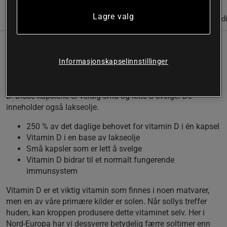
Lagre valg
(1)
Informasjon
Anmeldelser
Næringsinformasjon & ingred
Kroppen trenger flere viktige næringsstoffer hver dag. Dette
Informasjonskapselinnstillinger
inkluderer vitamin D, som kroppen kan produsere selv når
den utsettes for sollys. Ettersom vi har relativt få soltimer i
nord, velger mange i dag å ta et tilskudd med ekstra vitamin
D. Disse kapslene er veldig små og lette å svelge. De
inneholder også lakseolje.
250 % av det daglige behovet for vitamin D i én kapsel
Vitamin D i en base av lakseolje
Små kapsler som er lett å svelge
Vitamin D bidrar til et normalt fungerende
immunsystem
Vitamin D er et viktig vitamin som finnes i noen matvarer,
men en av våre primære kilder er solen. Når sollys treffer
huden, kan kroppen produsere dette vitaminet selv. Her i
Nord-Europa har vi dessverre betydelig færre soltimer enn