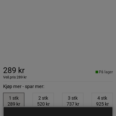
289 kr
På lager
Veil.pris
289 kr
Kjøp mer - spar mer:
1
stk
2
stk
3
stk
4
stk
289 kr
520 kr
737 kr
925 kr
-10%
-15%
-20%