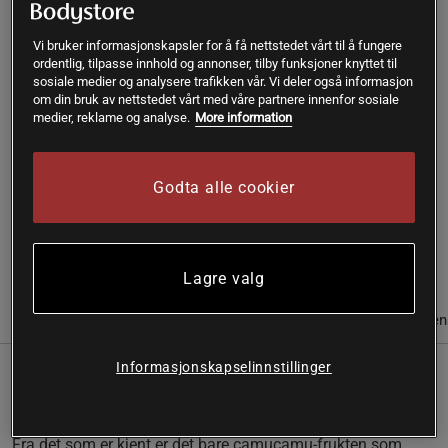
Kjøp
Vi bruker informasjonskapsler for å få nettstedet vårt til å fungere
ordentlig, tilpasse innhold og annonser, tilby funksjoner knyttet til
sosiale medier og analysere trafikken vår. Vi deler også informasjon
om din bruk av nettstedet vårt med våre partnere innenfor sosiale
Gratis frakt over 399 kr
Gratis retur
14 dagers angrerett
medier, reklame og analyse.
More information
SKU #A2221-915
| EAN
7350046230262
Godta alle cookier
Acerola-pulver er rikt på næringsstoffer og først og fremst
kjent som en av verdens mest vitamin C-rike frukter.
Les mer
Lagre valg
Informasjon
Anmeldelser
Næringsinformasjon & ingredien
Informasjonskapselinnstillinger
Acerola-pulver er rikt på næringsstoffer og først og fremst
kjent som en av verdens mest vitamin C-rike frukter.
Fra det som er kjent er det bare camucamu-frukten som