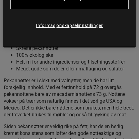
Pekannøtter tilhører noen av de mest fettrike nøttene. Dette
gjør pekannøtten til en herlig kremet nøtt som kombineres
med en herlig aromatisk smak. Pekannøtter fra Powerfruits
Informasjonskapselinnstillinger
er skrelte og inneholder ingen andre ingredienser. De nytes
akkurat som de er, eller i matlaging og salater.
Skrelte pekannøtter
100% økologiske
Helt fri for andre ingredienser og tilsetningsstoffer
Meget gode som de er eller i matlaging og salater
Pekannøtter er i slekt med valnøtter, men de har litt
forskjellig innhold. Med et fettinnhold på 72 g overgås
pekannøttene bare av macadamianøttens 73 g. Nøttene
vokser på trær som naturlig finnes i det sørlige USA og
Mexico. Det er ikke bare nøttene som brukes, men hele treet,
der treverket brukes til møbler og også til røyking av mat.
Siden pekannøtter er veldig rike på fett, har de en herlig
kremet konsistens som løfter den gode nøtteaktige og