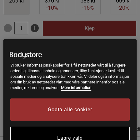
209 kr
376 kr
533 kr
669 kr
-10%
-15%
-20%
Kjøp
Gratis frakt over 399 kr
Gratis retur
14 dagers angrerett
SKU #A2221-906-1
| EAN
7350046221086
Vi bruker informasjonskapsler for å få nettstedet vårt til å fungere
ordentlig, tilpasse innhold og annonser, tilby funksjoner knyttet til
Økologiske pekannøtter fra Powerfruits er en ren
sosiale medier og analysere trafikken vår. Vi deler også informasjon
delikatesse. Disse fettrike nøttene har en fantastisk smak og
om din bruk av nettstedet vårt med våre partnere innenfor sosiale
medier, reklame og analyse.
More information
munnfølelse. De er gode som de er, men også i salater,
matlaging og mer.
Les mer
Godta alle cookier
(4)
Informasjon
Anmeldelser
Næringsinformasjon & ingred
Lagre valg