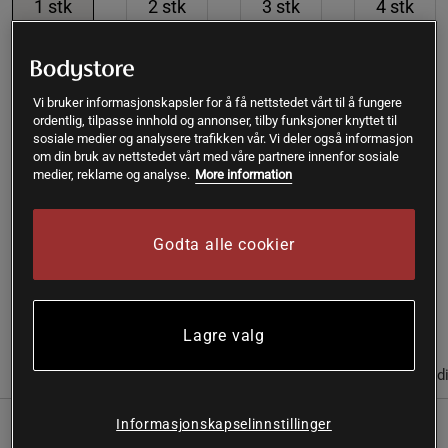
1
stk
2
stk
3
stk
4
stk
120 kr
216 kr
306 kr
384 kr
-10%
-15%
-20%
Vi bruker informasjonskapsler for å få nettstedet vårt til å fungere
Kjøp
ordentlig, tilpasse innhold og annonser, tilby funksjoner knyttet til
sosiale medier og analysere trafikken vår. Vi deler også informasjon
om din bruk av nettstedet vårt med våre partnere innenfor sosiale
medier, reklame og analyse.
More information
Gratis frakt over 399 kr
Gratis retur
14 dagers angrerett
SKU #A2224-012
| EAN
7330970001909
Godta alle cookier
Lavendel eterisk olje - fin populasjon.
Les mer
Lagre valg
(2)
Informasjon
Anmeldelser
Næringsinformasjon & ingred
Informasjonskapselinnstillinger
Lavendel eterisk olje - fin populasjon.