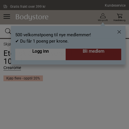
Hopp til hovedinnholdet
Kundeservice
Gratis frakt over 399 kr
Min profil
Handlekorg
500 velkomstpoeng til nye medlemmer!
✔ Du får 1 poeng per krone.
Skjønnhet /
Eteriske Oljer
Logg inn
Bli medlem
Eterisk Olja Lavendel Fine Pop Eko
10 ml
Crearome
Kjøp flere - opptil 20%