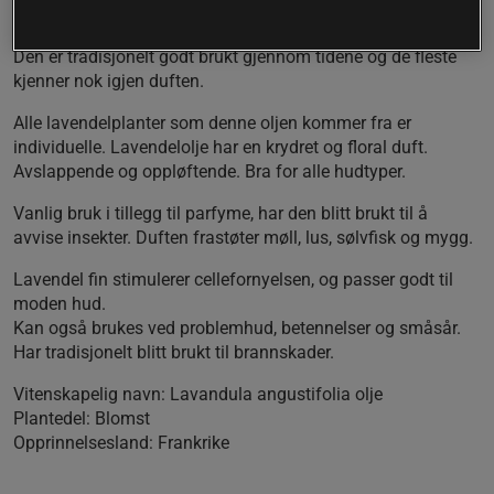
Lavendelolje er en av de mest nyttige av essensielle oljer.
Den er tradisjonelt godt brukt gjennom tidene og de fleste
kjenner nok igjen duften.
Alle lavendelplanter som denne oljen kommer fra er
individuelle. Lavendelolje har en krydret og floral duft.
Avslappende og oppløftende. Bra for alle hudtyper.
Vanlig bruk i tillegg til parfyme, har den blitt brukt til å
avvise insekter. Duften frastøter møll, lus, sølvfisk og mygg.
Lavendel fin stimulerer cellefornyelsen, og passer godt til
moden hud.
Kan også brukes ved problemhud, betennelser og småsår.
Har tradisjonelt blitt brukt til brannskader.
Vitenskapelig navn: Lavandula angustifolia olje
Plantedel: Blomst
Opprinnelsesland: Frankrike