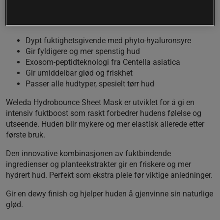
for å gjenopprette hudens fuktbalanse og gi en
plumpet følelse. Perfekt for tørr og trøtt hud.
Dypt fuktighetsgivende med phyto-hyaluronsyre
Gir fyldigere og mer spenstig hud
Exosom-peptidteknologi fra Centella asiatica
Gir umiddelbar glød og friskhet
Passer alle hudtyper, spesielt tørr hud
Weleda Hydrobounce Sheet Mask er utviklet for å gi en
intensiv fuktboost som raskt forbedrer hudens følelse og
utseende. Huden blir mykere og mer elastisk allerede etter
første bruk.
Den innovative kombinasjonen av fuktbindende
ingredienser og planteekstrakter gir en friskere og mer
hydrert hud. Perfekt som ekstra pleie før viktige anledninger.
Gir en dewy finish og hjelper huden å gjenvinne sin naturlige
glød.