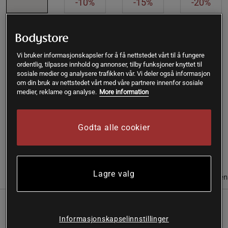
-10%
-15%
-20%
Kjøp
Vi bruker informasjonskapsler for å få nettstedet vårt til å fungere
ordentlig, tilpasse innhold og annonser, tilby funksjoner knyttet til
Gratis frakt over 399 kr
Gratis retur
14 dagers angrerett
sosiale medier og analysere trafikken vår. Vi deler også informasjon
om din bruk av nettstedet vårt med våre partnere innenfor sosiale
medier, reklame og analyse.
More information
SKU #A8590-11
| EAN
4001638591126
Intensivt fuktighetsgivende sheet mask fra Weleda som gir
huden fylde, glød og en umiddelbar fuktboost.
Godta alle cookier
Les mer
Lagre valg
Informasjon
Anmeldelser
Næringsinformasjon & ingredien
Hydrobounce Sheet Mask kombinerer phyto-
Informasjonskapselinnstillinger
hyaluronsyre med avansert exosom-peptidteknologi