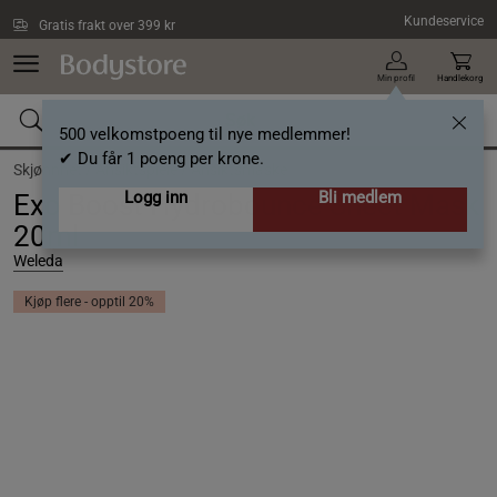
Hopp til hovedinnholdet
Kundeservice
Gratis frakt over 399 kr
Min profil
Handlekorg
500 velkomstpoeng til nye medlemmer!
✔ Du får 1 poeng per krone.
Skjønnhet /
Ansiktspleie /
Ansiktsmaske
Logg inn
Bli medlem
Exo Boost Hydrobounce Sheet Mask
20ml
Weleda
Kjøp flere - opptil 20%