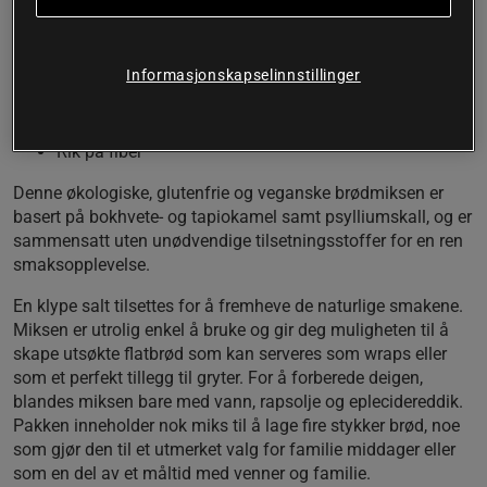
løsning for å nyte nybakt flatbrød hjemme.
Økologisk
Informasjonskapselinnstillinger
Vegansk
Glutenfri
Nybakt brød på 30 minutter
Rik på fiber
Denne økologiske, glutenfrie og veganske brødmiksen er
basert på bokhvete- og tapiokamel samt psylliumskall, og er
sammensatt uten unødvendige tilsetningsstoffer for en ren
smaksopplevelse.
En klype salt tilsettes for å fremheve de naturlige smakene.
Miksen er utrolig enkel å bruke og gir deg muligheten til å
skape utsøkte flatbrød som kan serveres som wraps eller
som et perfekt tillegg til gryter. For å forberede deigen,
blandes miksen bare med vann, rapsolje og eplecidereddik.
Pakken inneholder nok miks til å lage fire stykker brød, noe
som gjør den til et utmerket valg for familie middager eller
som en del av et måltid med venner og familie.