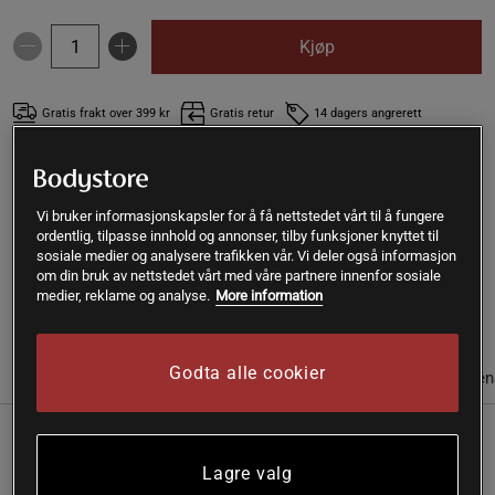
Kjøp
Gratis frakt over 399 kr
Gratis retur
14 dagers angrerett
SKU #A9989-45
| EAN
7340130507271
Len deg tilbake og nyt den rustikke følelsen og den herlige
Vi bruker informasjonskapsler for å få nettstedet vårt til å fungere
smaken av hjemmelaget flatbrød med Renée Voltaires
ordentlig, tilpasse innhold og annonser, tilby funksjoner knyttet til
sosiale medier og analysere trafikken vår. Vi deler også informasjon
glutenfrie flatbrødmiks – nybakt på bare 30 minutter!
om din bruk av nettstedet vårt med våre partnere innenfor sosiale
medier, reklame og analyse.
More information
Les mer
Godta alle cookier
Informasjon
Anmeldelser
Næringsinformasjon & ingredien
Renée Voltaires glutenfrie flatbrødmiks er det
Lagre valg
perfekte valget for deg som søker en enkel og sunn