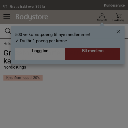
Hopp til hovedinnholdet
Kundeservice
Gratis frakt over 399 kr
Min profil
Handlekorg
500 velkomstpoeng til nye medlemmer!
✔ Du får 1 poeng per krone.
Helse /
Kosttilskudd /
Kombinert kosttilskudd
Logg inn
Bli medlem
Gressforet Storfe-Hjerte ØKO 180
kapsler
Nordic Kings
Kjøp flere - opptil 20%