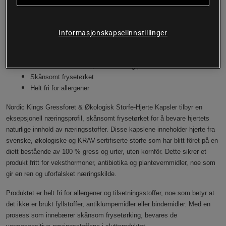
kosttilskudd. Gressforet Storfe-Hjerte ØKO fra Nordic Kings kommer fra
svenske kyr som beiter på grønt gress. Kapslene inneholder kun
skånsomt frysetørket hjerte og ingen tilsetningsstoffer.
Informasjonskapselinnstillinger
Fra Svenske Økologiske & KRAV-sertifiserte storfe
Oppvokst på 100 % gress og urter, og 0 % kornfôr
Fri for veksthormoner, antibiotika og plantevernmidler
Skånsomt frysetørket
Helt fri for allergener
Nordic Kings Gressforet & Økologisk Storfe-Hjerte Kapsler tilbyr en
eksepsjonell næringsprofil, skånsomt frysetørket for å bevare hjertets
naturlige innhold av næringsstoffer. Disse kapslene inneholder hjerte fra
svenske, økologiske og KRAV-sertifiserte storfe som har blitt fôret på en
diett bestående av 100 % gress og urter, uten kornfôr. Dette sikrer et
produkt fritt for veksthormoner, antibiotika og plantevernmidler, noe som
gir en ren og uforfalsket næringskilde.
Produktet er helt fri for allergener og tilsetningsstoffer, noe som betyr at
det ikke er brukt fyllstoffer, antiklumpemidler eller bindemidler. Med en
prosess som innebærer skånsom frysetørking, bevares de