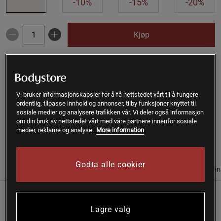
-10%
-15%
-20%
Kjøp
Gratis frakt over 399 kr
Gratis retur
14 dagers angrerett
SKU #A141518-03
| EAN
7350133601562
Vi bruker informasjonskapsler for å få nettstedet vårt til å fungere
ordentlig, tilpasse innhold og annonser, tilby funksjoner knyttet til
Gressforet Storfe-Hjerte ØKO 180 kapsler er et kosttilskudd fra Nordic
sosiale medier og analysere trafikken vår. Vi deler også informasjon
Kings. Med skånsomt frysetørket hjerte fra svenske kyr.
om din bruk av nettstedet vårt med våre partnere innenfor sosiale
medier, reklame og analyse.
More information
Les mer
Godta alle cookier
Informasjon
Anmeldelser
Næringsinformasjon & ingredien
Hjerte var tidligere en basisvare som i dag ikke konsumeres i like stor
Lagre valg
grad. Hjerte er en fantastisk matvare som også kan brukes som et daglig