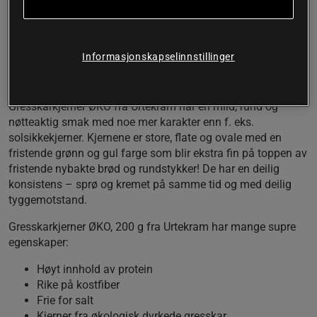
dette tilfellet si at vi ikke har brydd oss så mye om
gresskarkjernene kommer fra en eller annen spesiell og
sjelden gresskartype, men heller fokusert på at de kommer
fra økosertifiserte landbruk og at innholdet skal være
Informasjonskapselinnstillinger
optimalt.
Fantastisk mak og konsistens
Gresskarkjerner ØKO fra Urtekram har en mild, rund og
nøtteaktig smak med noe mer karakter enn f. eks.
solsikkekjerner. Kjernene er store, flate og ovale med en
fristende grønn og gul farge som blir ekstra fin på toppen av
fristende nybakte brød og rundstykker! De har en deilig
konsistens – sprø og kremet på samme tid og med deilig
tyggemotstand.
Gresskarkjerner ØKO, 200 g fra Urtekram har mange supre
egenskaper:
Høyt innhold av protein
Rike på kostfiber
Frie for salt
Kjerner fra økologisk dyrkede gresskar