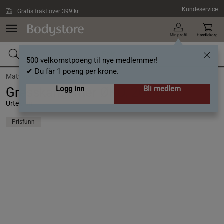
Hopp til hovedinnholdet
Kundeservice
Gratis frakt over 399 kr
Min profil
Handlekorg
500 velkomstpoeng til nye medlemmer!
✔ Du får 1 poeng per krone.
Matvarer /
Matlaging
Logg inn
Bli medlem
Gresskarkjerner ØKO, 200 g
Urtekram
Prisfunn