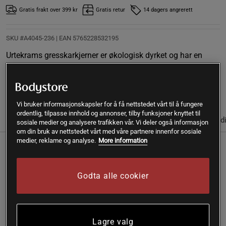
Gratis frakt over 399 kr
Gratis retur
14 dagers angrerett
SKU #A4045-236
| EAN
5765228532195
Urtekrams gresskarkjerner er økologisk dyrket og har en
mild, nøtteaktig smak. Egner seg spesielt godt til baking.
Les mer
Vi bruker informasjonskapsler for å få nettstedet vårt til å fungere
ordentlig, tilpasse innhold og annonser, tilby funksjoner knyttet til
(4)
Informasjon
Anmeldelser
Næringsinformasjon & ingred
sosiale medier og analysere trafikken vår. Vi deler også informasjon
om din bruk av nettstedet vårt med våre partnere innenfor sosiale
medier, reklame og analyse.
More information
Urtekrams gresskarkjerner er økologisk dyrket og har en
mild, nøtteaktig smak. Egner seg spesielt godt til baking.
Godta alle cookier
Gresskarkjerner er gull!
Visste du at det finnes hundrevis av forskjellige typer
gresskarkjerner? Urtekrams gresskarkjerner er back-to-
basics og superkjekke å ha i bakhånd. Back-to-basics vil i
Lagre valg