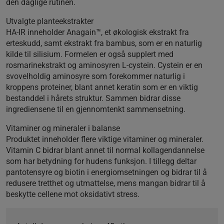
den daglige rutinen.
Utvalgte planteekstrakter
HA-IR inneholder Anagain™, et økologisk ekstrakt fra
erteskudd, samt ekstrakt fra bambus, som er en naturlig
kilde til silisium. Formelen er også supplert med
rosmarinekstrakt og aminosyren L-cystein. Cystein er en
svovelholdig aminosyre som forekommer naturlig i
kroppens proteiner, blant annet keratin som er en viktig
bestanddel i hårets struktur. Sammen bidrar disse
ingrediensene til en gjennomtenkt sammensetning.
Vitaminer og mineraler i balanse
Produktet inneholder flere viktige vitaminer og mineraler.
Vitamin C bidrar blant annet til normal kollagendannelse
som har betydning for hudens funksjon. I tillegg deltar
pantotensyre og biotin i energiomsetningen og bidrar til å
redusere tretthet og utmattelse, mens mangan bidrar til å
beskytte cellene mot oksidativt stress.