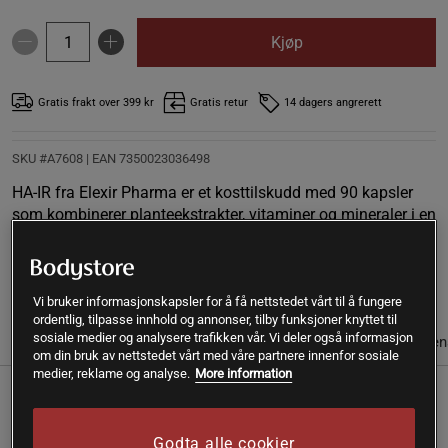
Kjøp
Gratis frakt over 399 kr
Gratis retur
14 dagers angrerett
SKU #A7608
| EAN
7350023036498
HA-IR fra Elexir Pharma er et kosttilskudd med 90 kapsler
som kombinerer planteekstrakter, vitaminer og mineraler i en
balansert formel. Utviklet for daglig inntak.
Les mer
Vi bruker informasjonskapsler for å få nettstedet vårt til å fungere
ordentlig, tilpasse innhold og annonser, tilby funksjoner knyttet til
sosiale medier og analysere trafikken vår. Vi deler også informasjon
Informasjon
Anmeldelser
Næringsinformasjon & ingredien
om din bruk av nettstedet vårt med våre partnere innenfor sosiale
medier, reklame og analyse.
More information
HA-IR er et kosttilskudd fra Elexir Pharma som inneholder en
kombinasjon av Anagain™ erteekstrakt, bambusekstrakt
Godta alle cookier