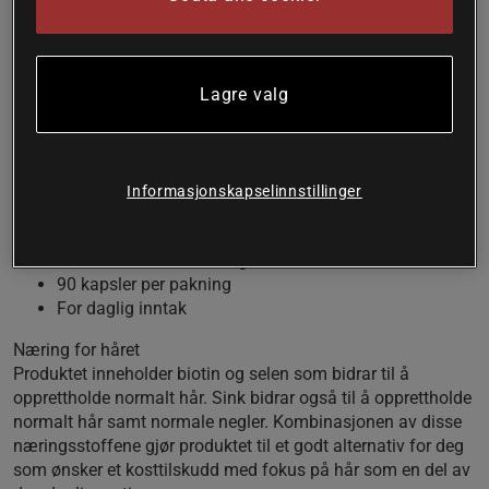
med naturlig silisium samt utvalgte vitaminer og mineraler.
Produktet er sammensatt for å gi et bredt næringsinnhold
med fokus på hår. Biotin og selen bidrar til å opprettholde
normalt hår, mens sink og selen også bidrar til å
Lagre valg
opprettholde normale negler. Pantotensyre og vitamin C er
involvert i kroppens energiomsetning og bidrar til å redusere
tretthet og utmattelse. Et gjennomtenkt tilskudd for deg som
ønsker å støtte kroppen innenfra og ut.
Informasjonskapselinnstillinger
Med Anagain™ erteekstrakt
Inneholder silisium fra bambus
Beriket med vitaminer og mineraler
90 kapsler per pakning
For daglig inntak
Næring for håret
Produktet inneholder biotin og selen som bidrar til å
opprettholde normalt hår. Sink bidrar også til å opprettholde
normalt hår samt normale negler. Kombinasjonen av disse
næringsstoffene gjør produktet til et godt alternativ for deg
som ønsker et kosttilskudd med fokus på hår som en del av