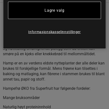
Lagre valg
Mange bruksområder
Hvis du ønsker å tilsette ekstra protein og sunne fetter i
maten er Superfruit's hampefrø et utmerket alternativ. Det er
Informasjonskapselinnstillinger
enkelt å drysse over både salater og ha i yoghurten, men
kan også brukes til å blande i kjøttkaker, kjøttboller,
gryteretter eller grøt. Frøene kan også males ned til et godt
og nøtteaktig smørlignende pålegg som du enkelt kan
smøre på en kjeks eller knekkebrød til mellommåltidet.
Hamp er en av verdens eldste nytteplanter der alle deler kan
brukes til forskjellige formål. Mens frøene kan tilsettes i
baking og matlaging, kan fibrene i stammen brukes til blant
annet tau, papir og stoff.
Hampefrø ØKO fra Superfruit har følgende fordeler:
Mange bruksområder
Naturlig høyt proteininnhold