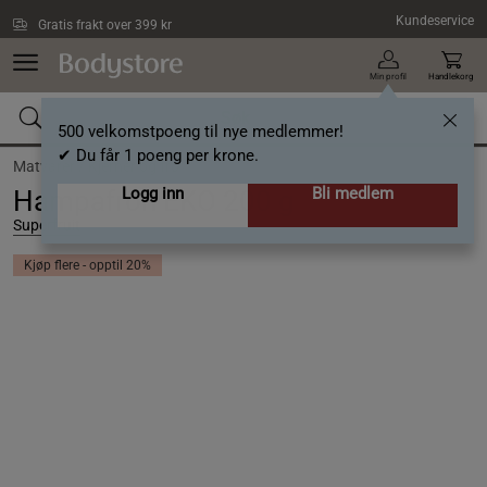
Hopp til hovedinnholdet
Kundeservice
Gratis frakt over 399 kr
Min profil
Handlekorg
500 velkomstpoeng til nye medlemmer!
✔ Du får 1 poeng per krone.
Matvarer /
Kjerner og frø
Logg inn
Bli medlem
Hampafrön EKO 200 g
Superfruit
Kjøp flere - opptil 20%