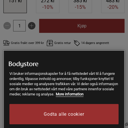
151 kr
272 kr
385 kr
483 kr
-10%
-15%
-20%
Kjøp
Gratis frakt over 399 kr
Gratis retur
14 dagers angrerett
SKU #A7008
| EAN
7350039930537
Hampefrø ØKO fra Superfruit er naturlig rik på protein og
Vi bruker informasjonskapsler for å få nettstedet vårt til å fungere
kostfiber passer perfekt til å drysse over salaten eller å
ordentlig, tilpasse innhold og annonser, tilby funksjoner knyttet til
blande inn i müslien. Hamp har blitt brukt i over 6000 år for
sosiale medier og analysere trafikken vår. Vi deler også informasjon
sine gode egenskaper og er en av verdens eldste
om din bruk av nettstedet vårt med våre partnere innenfor sosiale
nytteplanter.
medier, reklame og analyse.
More information
Les mer
Godta alle cookier
(6)
Informasjon
Anmeldelser
Næringsinformasjon & ingred