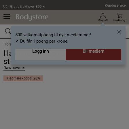
Hopp til hovedinnholdet
Kundeservice
Gratis frakt over 399 kr
Min profil
Handlekorg
500 velkomstpoeng til nye medlemmer!
✔ Du får 1 poeng per krone.
Helse /
Superfood og rawfood /
Spirulina
Logg inn
Bli medlem
Hawaiianska Spirulinatabletter 200
st
Rawpowder
Kjøp flere - opptil 20%