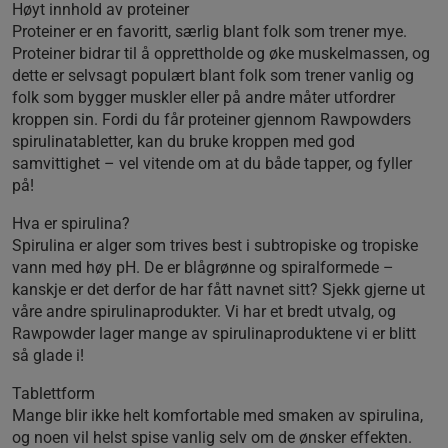
Høyt innhold av proteiner
Proteiner er en favoritt, særlig blant folk som trener mye.
Proteiner bidrar til å opprettholde og øke muskelmassen, og
dette er selvsagt populært blant folk som trener vanlig og
folk som bygger muskler eller på andre måter utfordrer
kroppen sin. Fordi du får proteiner gjennom Rawpowders
spirulinatabletter, kan du bruke kroppen med god
samvittighet – vel vitende om at du både tapper, og fyller
på!
Hva er spirulina?
Spirulina er alger som trives best i subtropiske og tropiske
vann med høy pH. De er blågrønne og spiralformede –
kanskje er det derfor de har fått navnet sitt? Sjekk gjerne ut
våre andre spirulinaprodukter. Vi har et bredt utvalg, og
Rawpowder lager mange av spirulinaproduktene vi er blitt
så glade i!
Tablettform
Mange blir ikke helt komfortable med smaken av spirulina,
og noen vil helst spise vanlig selv om de ønsker effekten.