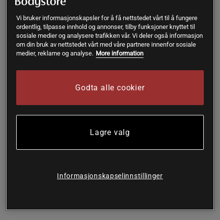
Spirulinatabletter fra Rawpowder er kosttilskudd. Tilskuddet
Vi bruker informasjonskapsler for å få nettstedet vårt til å fungere
ordentlig, tilpasse innhold og annonser, tilby funksjoner knyttet til
er særlig er nyttig for deg som trener eller ønsker å få i deg
sosiale medier og analysere trafikken vår. Vi deler også informasjon
mer fiber eller proteiner!
om din bruk av nettstedet vårt med våre partnere innenfor sosiale
medier, reklame og analyse.
More information
Spirulina har blitt en favoritt blant de av oss som trener
og/eller tenker mye på kosthold, livsstil og helse. Den
blågrønne algen gjorde sitt inntog svært tidlig i mange deler
Godta alle cookier
av verden, men ble først anerkjent her for noen år siden. Nå
kan du, takket være Rawpowders økologiske
spirulinatabletter få i deg spirulina hver dag – raskt og
enkelt! Det beste ved Rawpowders økologiske
Lagre valg
spirulinatabletter er at …
De er økologiske
De er naturlig frie for animalske bestanddeler, og er
derfor vegetarisk og vegansk
Informasjonskapselinnstillinger
De har høyt innhold av kostfiber
De har høyt innhold av proteiner
De gjør det enkelt å få i seg spirulina hver dag