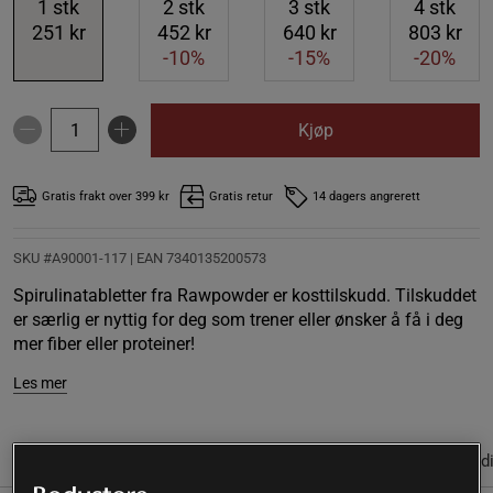
1
stk
2
stk
3
stk
4
stk
251 kr
452 kr
640 kr
803 kr
-10%
-15%
-20%
Kjøp
Gratis frakt over 399 kr
Gratis retur
14 dagers angrerett
SKU #A90001-117
| EAN
7340135200573
Spirulinatabletter fra Rawpowder er kosttilskudd. Tilskuddet
er særlig er nyttig for deg som trener eller ønsker å få i deg
mer fiber eller proteiner!
Les mer
(2)
Informasjon
Anmeldelser
Næringsinformasjon & ingred