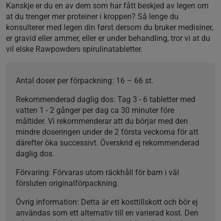
Kanskje er du en av dem som har fått beskjed av legen om
at du trenger mer proteiner i kroppen? Så lenge du
konsulterer med legen din først dersom du bruker medisiner,
er gravid eller ammer, eller er under behandling, tror vi at du
vil elske Rawpowders spirulinatabletter.
Antal doser per förpackning:
16 – 66 st.
Rekommenderad daglig dos:
Tag 3 - 6 tabletter med
vatten 1 - 2 gånger per dag ca 30 minuter före
måltider. Vi rekommenderar att du börjar med den
mindre doseringen under de 2 första veckorna för att
därefter öka successivt. Överskrid ej rekommenderad
daglig dos.
Förvaring:
Förvaras utom räckhåll för barn i väl
försluten originalförpackning.
Övrig information:
Detta är ett kosttillskott och bör ej
användas som ett alternativ till en varierad kost. Den