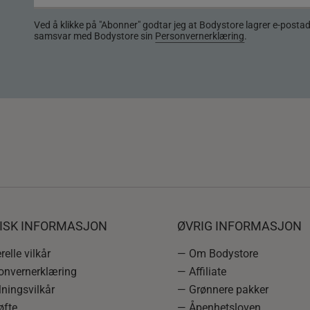
Ved å klikke på "Abonner" godtar jeg at Bodystore lagrer e-posta
samsvar med Bodystore sin
Personvernerklæring
.
DISK INFORMASJON
ØVRIG INFORMASJON
elle vilkår
— Om Bodystore
onvernerklæring
— Affiliate
ningsvilkår
— Grønnere pakker
øfte
— Åpenhetsloven