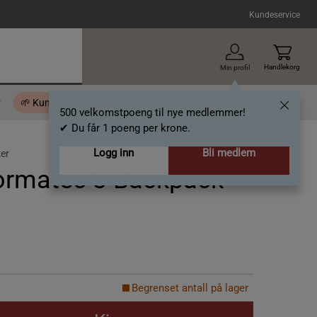
Kundeservice
Handlekorg
Min profil
r
🌱 Kundeklubb - 500 velkomstpoeng
Inspirasjon
Gavekort
500 velkomstpoeng til nye medlemmer!
✔ Du får 1 poeng per krone.
Logg inn
Bli medlem
er
ormatec 3 Backpack
Begrenset antall på lager