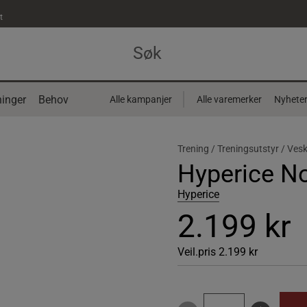
t
inger
Behov
Alle kampanjer
Alle varemerker
Nyhete
Trening /
Treningsutstyr /
Vesk
Hyperice N
Hyperice
2.199 kr
Veil.pris
2.199 kr