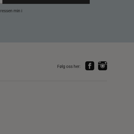
dressen min i
Følg oss her: