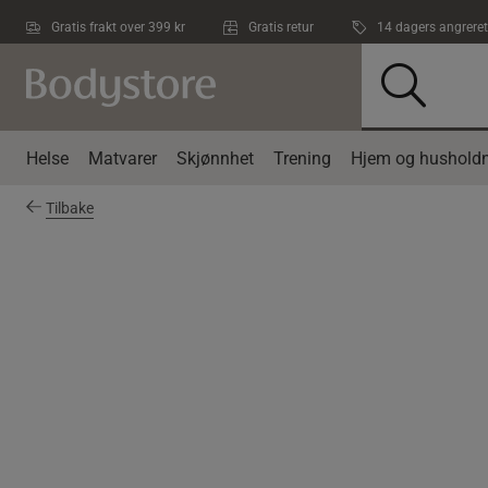
Hopp til hovedinnholdet
Gratis frakt over 399 kr
Gratis retur
14 dagers angreret
Helse
Matvarer
Skjønnhet
Trening
Hjem og husholdn
Tilbake