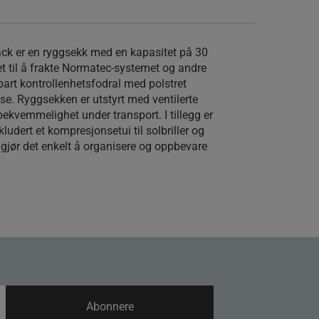
k er en ryggsekk med en kapasitet på 30
et til å frakte Normatec-systemet og andre
bart kontrollenhetsfodral med polstret
lse. Ryggsekken er utstyrt med ventilerte
bekvemmelighet under transport. I tillegg er
ludert et kompresjonsetui til solbriller og
gjør det enkelt å organisere og oppbevare
Abonnere