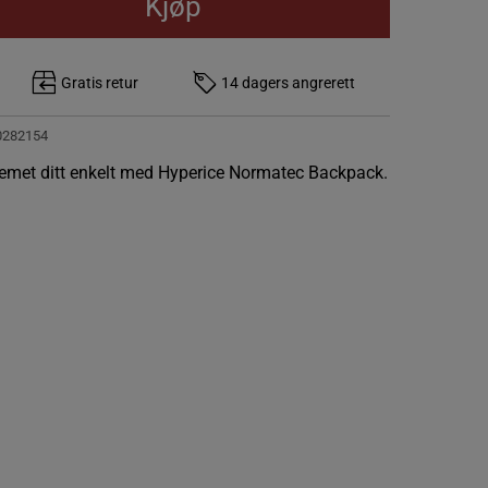
Kjøp
Gratis retur
14 dagers angrerett
0282154
emet ditt enkelt med Hyperice Normatec Backpack.