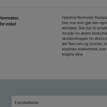
Hyperice Normatec Backpac
l Normatec
liter, noe som gjør den egn
for enkel
eiendeler. Den har et avtak
innside for ekstra beskytte
skulderstropper for ekstra 
det flere rom og lommer, ink
elastiske sidelommer, som 
tingene dine.