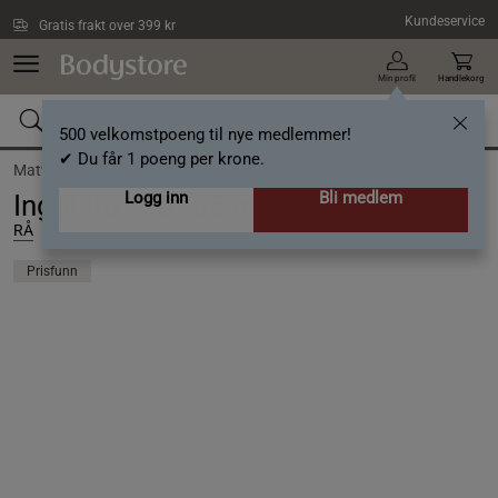
Hopp til hovedinnholdet
Kundeservice
Gratis frakt over 399 kr
Min profil
Handlekorg
500 velkomstpoeng til nye medlemmer!
✔ Du får 1 poeng per krone.
Matvarer /
Drikke
Logg inn
Bli medlem
Ingefära Shot 65 ml
RÅ
Prisfunn