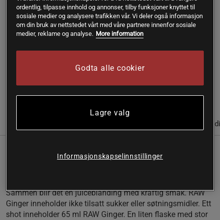
ordentlig, tilpasse innhold og annonser, tilby funksjoner knyttet til
sosiale medier og analysere trafikken vår. Vi deler også informasjon
om din bruk av nettstedet vårt med våre partnere innenfor sosiale
Gratis frakt over 399 kr
Gratis retur
14 dagers angrerett
medier, reklame og analyse.
More information
SKU #A5920
| EAN
7391603140440
Godta alle cookier
En juiceblanding med intens smak!
Les mer
Lagre valg
(3)
Informasjon
Anmeldelser
Næringsinformasjon & ingred
RÅ Ginger er laget av 32 % presset ingefær,
Informasjonskapselinnstillinger
en klype chili og juice fra eple og sitron.
Sammen blir det en juiceblanding med kraftig smak. RAW
Ginger inneholder ikke tilsatt sukker eller søtningsmidler. Ett
shot inneholder 65 ml RAW Ginger. En liten flaske med stor