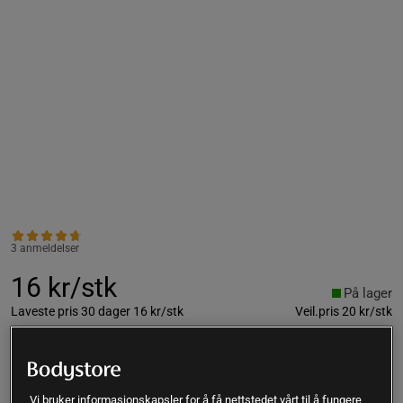
3 anmeldelser
16 kr/stk
På lager
Laveste pris 30 dager
16 kr/stk
Veil.pris
20 kr/stk
Minste antall per kjøp: 2 stk
Kjøp
Vi bruker informasjonskapsler for å få nettstedet vårt til å fungere