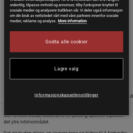
ordentlig, tilpasse innhold og annonser, tilby funksjoner knyttet til
Se hele
Lip Intimate Care - Aktiv t.o.m
20%
sosiale medier og analysere trafikken vår. Vi deler også informasjon
9/8
kampanjen
om din bruk av nettstedet vårt med våre partnere innenfor sosiale
medier, reklame og analyse.
More information
Gratis frakt over 399 kr
Gratis retur
14 dagers angrerett
Godta alle cookier
SKU #A6096-217
| EAN
7350052240088
Gel-To-Milk Scrub, Coconut er en peeling spesielt tilpasset
det ytre intimområdet.
Lagre valg
Les mer
Informasjonskapselinnstillinger
(2)
Informasjon
Anmeldelser
Næringsinformasjon & ingred
Gel-To-Milk Scrub, Coconut er en peeling spesielt tilpasset
det ytre intimområdet.