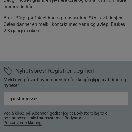
Det gir huden glans, en jevnere tone og bidrar til å forhindre
inngrodde hår.
Bruk: Påfør på fuktet hud og masser inn. Skyll av i dusjen.
Gelen danner en melk i kontakt med vann og avløp. Brukes
2-3 ganger i uken.
Nyhetsbrev! Registrer deg her!
Meld deg på vårt nyhetsbrev for å ikke gå glipp av tilbud og
nyheter.
Ved å klikke på "Abonner" godtar jeg at Bodystore lagrer e-
postadressen min i samsvar med Bodystore sin
Personvernerklæring
.