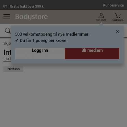
Hopp til hovedinnholdet
Kundeservice
Gratis frakt over 399 kr
Min profil
Handlekorg
500 velkomstpoeng til nye medlemmer!
✔ Du får 1 poeng per krone.
Skjønnhet /
Intimhygiene
Logg inn
Bli medlem
Intimscrub Kokosnöt 50 ml
Lip Intimate Care
Prisfunn