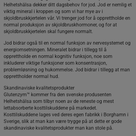
Helhetshälsa dekker ditt dagsbehov for jod. Jod er nemlig et
viktig mineral i kroppen og som vi har mye av i
skjoldbruskkjertelen vår. Vi trenger jod for å opprettholde en
normal produksjon av skjoldbruskhormoner, og for at
skjoldbruskkjertelen skal fungere normalt.
Jod bidrar også til en normal funksjon av nervesystemet og
energiomsetningen. Mineralet bidrar i tillegg til å
opprettholde en normal kognitiv funksjon, noe som
inkluderer viktige funksjoner som konsentrasjon,
problemløsning og hukommelse. Jod bidrar i tillegg at man
opprettholder normal hud.
Skandinaviske kvalitetsprodukter
Glutenzym™ kommer fra den svenske produsenten
Helhetshälsa som tilbyr noen av de reneste og mest
lettabsorberte kosttilskuddene på markedet.
Kosttilskuddene lages ved deres egen fabrikk i Borghamn i
Sverige, slik at man kan være trygge på at dette er gode
skandinaviske kvalitetsprodukter man kan stole på.