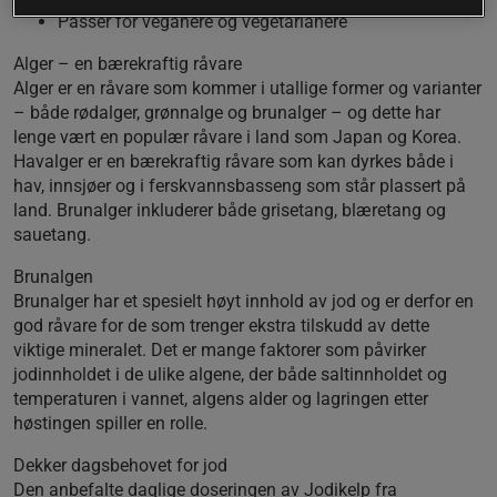
Passer for veganere og vegetarianere
Alger – en bærekraftig råvare
Alger er en råvare som kommer i utallige former og varianter
– både rødalger, grønnalge og brunalger – og dette har
lenge vært en populær råvare i land som Japan og Korea.
Havalger er en bærekraftig råvare som kan dyrkes både i
hav, innsjøer og i ferskvannsbasseng som står plassert på
land. Brunalger inkluderer både grisetang, blæretang og
sauetang.
Brunalgen
Brunalger har et spesielt høyt innhold av jod og er derfor en
god råvare for de som trenger ekstra tilskudd av dette
viktige mineralet. Det er mange faktorer som påvirker
jodinnholdet i de ulike algene, der både saltinnholdet og
temperaturen i vannet, algens alder og lagringen etter
høstingen spiller en rolle.
Dekker dagsbehovet for jod
Den anbefalte daglige doseringen av Jodikelp fra