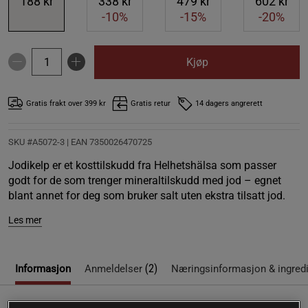
188 kr
338 kr
479 kr
602 kr
-10%
-15%
-20%
Kjøp
Gratis frakt over 399 kr
Gratis retur
14 dagers angrerett
SKU #A5072-3
| EAN
7350026470725
Jodikelp er et kosttilskudd fra Helhetshälsa som passer
godt for de som trenger mineraltilskudd med jod – egnet
blant annet for deg som bruker salt uten ekstra tilsatt jod.
Les mer
(2)
Informasjon
Anmeldelser
Næringsinformasjon & ingred