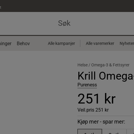
t
inger
Behov
Alle kampanjer
Alle varemerker
Nyhete
Helse /
Omega-3 & Fettsyrer
Krill Omega
Pureness
251 kr
Veil.pris
251 kr
Kjøp mer - spar mer: