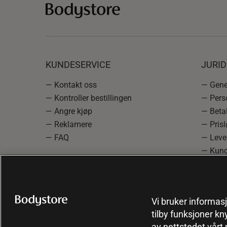
KUNDESERVICE
JURI
— Kontakt oss
— Gener
— Kontroller bestillingen
— Pers
— Angre kjøp
— Betal
— Reklamere
— Prisl
— FAQ
— Leve
— Kund
— Info
reklam
— Cooki
Vi bruker informasj
tilby funksjoner kn
av nettstedet vårt