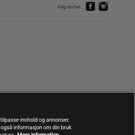
Følg oss her:
, tilpasse innhold og annonser,
er også informasjon om din bruk
nalyse.
More information