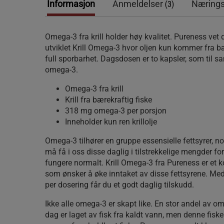
Informasjon
Anmeldelser
Nærings
(3)
Omega-3 fra krill holder høy kvalitet. Pureness vet 
utviklet Krill Omega-3 hvor oljen kun kommer fra b
full sporbarhet. Dagsdosen er to kapsler, som til
omega-3.
Omega-3 fra krill
Krill fra bærekraftig fiske
318 mg omega-3 per porsjon
Inneholder kun ren krillolje
Omega-3 tilhører en gruppe essensielle fettsyrer, no
må få i oss disse daglig i tilstrekkelige mengder fo
fungere normalt. Krill Omega-3 fra Pureness er et ko
som ønsker å øke inntaket av disse fettsyrene. M
per dosering får du et godt daglig tilskudd.
Ikke alle omega-3 er skapt like. En stor andel av o
dag er laget av fisk fra kaldt vann, men denne fi