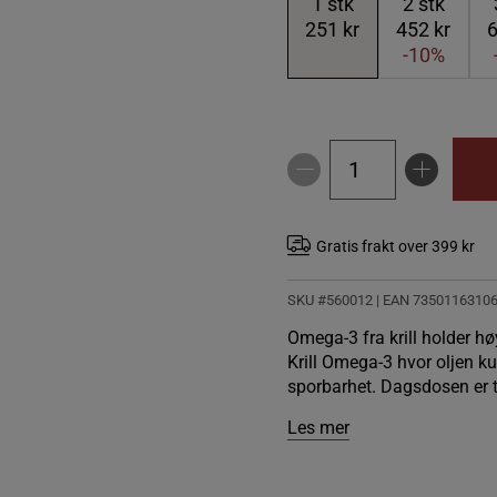
1
stk
2
stk
251 kr
452 kr
6
-10%
Gratis frakt over 399 kr
SKU #560012
| EAN
7350116310
Omega-3 fra krill holder høy
Krill Omega-3 hvor oljen k
sporbarhet. Dagsdosen er 
Les mer