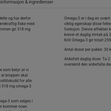
informasjon & ingredienser
dette og har derfor
Omega-3 er i dag en svært g
ærekraftig fiske med
viktig egenskap disse fetten
 sammen gir 318 mg
funksjon. Denne effekten 
krever et daglig inntak på
Krill Omega-3 gir totalt 2
Antal doser per pakke:
30 k
Anbefalt daglig dose:
Ta 2 
overskrid den anbefalte da
e som betyr at vi
r at kroppen skal
sttilskudd for alle
ed 318 mg omega-3
mega-3 som selges i
sken kommer noen