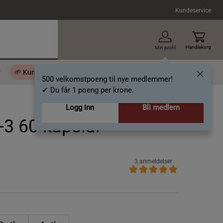
Kundeservice
Handlekorg
Min profil
r
🌱 Kundeklubb - 500 velkomstpoeng
Inspirasjon
Gavekort
500 velkomstpoeng til nye medlemmer!
✔ Du får 1 poeng per krone.
Logg inn
Bli medlem
-3 60 kapslar
3 anmeldelser