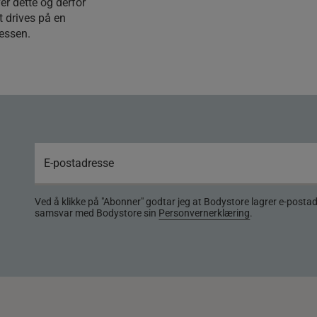
er dette og derfor
et drives på en
essen.
Ved å klikke på "Abonner" godtar jeg at Bodystore lagrer e-posta
samsvar med Bodystore sin
Personvernerklæring
.