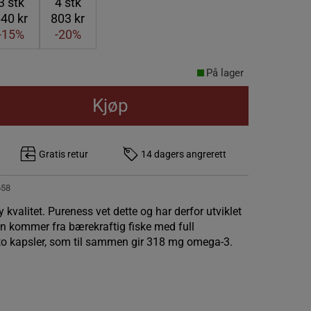
3
stk
4
stk
40 kr
803 kr
-15%
-20%
På lager
Kjøp
Gratis retur
14 dagers angrerett
658
 kvalitet. Pureness vet dette og har derfor utviklet
un kommer fra bærekraftig fiske med full
to kapsler, som til sammen gir 318 mg omega-3.