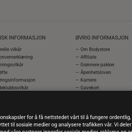
DISK INFORMASJON
ØVRIG INFORMASJON
elle vilkår
— Om Bodystore
onvernerklæring
— Affiliate
ningsvilkår
— Grønnere pakker
øfte
— Åpenhetsloven
ringsinformasjon
— Karriere
eklubbsvilkår
— Gavekort
rmasjon om angrerett og
— Kundeklubb
asjon
— Sitemap
einnstillinger
onskapsler for å få nettstedet vårt til å fungere ordentlig
yttet til sosiale medier og analysere trafikken vår. Vi del
 med våre partnere innenfor sosiale medier, reklame og a