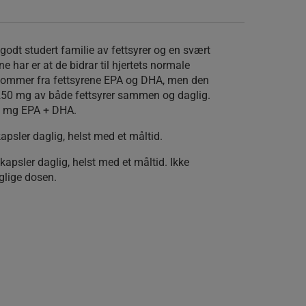
odt studert familie av fettsyrer og en svært
e har er at de bidrar til hjertets normale
kommer fra fettsyrene EPA og DHA, men den
 250 mg av både fettsyrer sammen og daglig.
59 mg EPA + DHA.
apsler daglig, helst med et måltid.
kapsler daglig, helst med et måltid. Ikke
glige dosen.