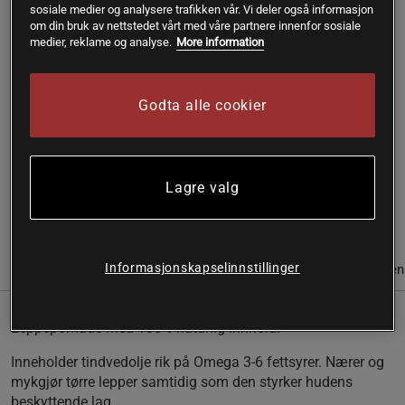
sosiale medier og analysere trafikken vår. Vi deler også informasjon
om din bruk av nettstedet vårt med våre partnere innenfor sosiale
Kjøp
medier, reklame og analyse.
More information
Gratis frakt over 399 kr
Gratis retur
14 dagers angrerett
Godta alle cookier
SKU #A4113-59
| EAN
4752223006364
Leppepomade med 100% naturlig innhold.
Lagre valg
Les mer
Informasjonskapselinnstillinger
Informasjon
Anmeldelser
Næringsinformasjon & ingredien
Leppepomade med 100% naturlig innhold.
Inneholder tindvedolje rik på Omega 3-6 fettsyrer. Nærer og
mykgjør tørre lepper samtidig som den styrker hudens
beskyttende lag.