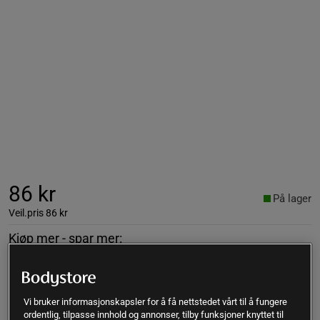
86 kr
På lager
Veil.pris
86 kr
Kjøp mer - spar mer:
1
stk
2
stk
3
stk
4
stk
86 kr
155 kr
219 kr
275 kr
-10%
-15%
-20%
Vi bruker informasjonskapsler for å få nettstedet vårt til å fungere
ordentlig, tilpasse innhold og annonser, tilby funksjoner knyttet til