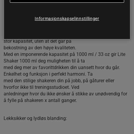
Så høy kvalitet som alltid
Stilig
Informasjonskapselinnstillinger
Noen ganger trenger du bare litt mer. Det er akkurat det Lite
Shaker 1000 ml tilbyr deg! Lite Shaker
1000 ml er Smartshakes grunnleggende shakerflaske med
stor kapasitet, uten at det går på
bekostning av den høye kvaliteten.
Med en imponerende kapasitet på 1000 ml / 33 oz gir Lite
Shaker 1000 ml deg muligheten til å ta
med deg mer av favorittdrikken din uansett hvor du går.
Enkelhet og funksjon i perfekt harmoni. Ta
med den stilige shakeren din på jobb, på gåturer eller
hvorfor ikke til treningsstudioet. Ved
anledninger hvor du ikke ønsker å stikke av unødvendig for
å fylle på shakeren x antall ganger.
Lekksikker og lydløs blanding: