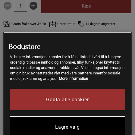
Kjøp
Gratis frakt over 399 kr
Gratis retur
14 dagers angrerett
SKU #10611202R | EAN
7350057185834
Din favoritshaker finns nu äntligen i 1000 ml storlek!
Vi bruker informasjonskapsler for å få nettstedet vårt til å fungere
Les mer
ordentlig, tilpasse innhold og annonser, tilby funksjoner knyttet til
sosiale medier og analysere trafikken vår. Vi deler også informasjon
om din bruk av nettstedet vårt med våre partnere innenfor sosiale
medier, reklame og analyse.
More information
Informasjon
Anmeldelser
Godta alle cookier
Din favorittshaker er nå endelig tilgjengelig i 1000 ml
størrelse!
Lagre valg
Flaske 1000 ml / 33 oz