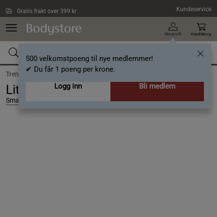
Hopp til hovedinnholdet
Kundeservice
Gratis frakt over 399 kr
Min profil
Handlekorg
500 velkomstpoeng til nye medlemmer!
✔ Du får 1 poeng per krone.
Trening /
Treningsutstyr /
Vannflaske og Shaker
Logg inn
Bli medlem
Lite, Black
Smartshake