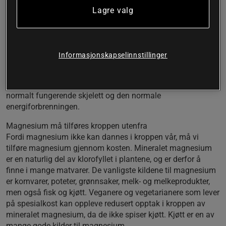
Lagre valg
Solgars Magnesium Citrate inneholder mineralet
magnesium, som er viktig for å opprettholde normale
knokler og muskelfunksjon.
Informasjonskapselinnstillinger
Magnesiumcitrat – et viktig mineral for kroppens knokler og
muskler
Kroppen trenger mineralet magnesium for å opprettholde et
normalt fungerende skjelett og den normale
energiforbrenningen.
Magnesium må tilføres kroppen utenfra
Fordi magnesium ikke kan dannes i kroppen vår, må vi
tilføre magnesium gjennom kosten. Mineralet magnesium
er en naturlig del av klorofyllet i plantene, og er derfor å
finne i mange matvarer. De vanligste kildene til magnesium
er kornvarer, poteter, grønnsaker, melk- og melkeprodukter,
men også fisk og kjøtt. Veganere og vegetarianere som lever
på spesialkost kan oppleve redusert opptak i kroppen av
mineralet magnesium, da de ikke spiser kjøtt. Kjøtt er en av
mange gode kilder til magnesium.