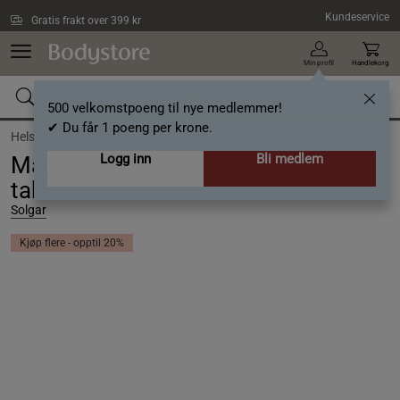
Hopp til hovedinnholdet
Kundeservice
Gratis frakt over 399 kr
Min profil
Handlekorg
500 velkomstpoeng til nye medlemmer!
✔ Du får 1 poeng per krone.
Helse /
Mineraler /
Magnesium
Logg inn
Bli medlem
Magnesium Citrat 200mg, 120
tabletter
Solgar
Kjøp flere - opptil 20%