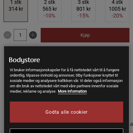
1
stk
2
stk
3
stk
4
stk
314 kr
565 kr
801 kr
1005 kr
-10%
-15%
-20%
Kjøp
Gratis frakt over 399 kr
Gratis retur
14 dagers angrerett
SKU #A4532
| EAN
033984017115
Vi bruker informasjonskapsler for å få nettstedet vårt til å fungere
ordentlig, tilpasse innhold og annonser, tilby funksjoner knyttet til
Solgars Magnesium Citrate inneholder mineralet
sosiale medier og analysere trafikken vår. Vi deler også informasjon
magnesium, som er viktig for å opprettholde normale
om din bruk av nettstedet vårt med våre partnere innenfor sosiale
medier, reklame og analyse.
More information
knokler og muskelfunksjon.
Les mer
Godta alle cookier
(3)
Informasjon
Anmeldelser
Næringsinformasjon & ingred