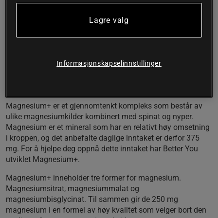
funksjoner, blant annet til å redusere tretthet og
utmattelse.
Lagre valg
Magnesiumkompleks med 3 varianter av magnesium
250 mg magnesium per kapsel
Komplettert med både spinat og nype
Informasjonskapselinnstillinger
Magnesium bidrar til redusert tretthet, normal
muskelfunksjon og normal proteinsyntese
Vegansk produkt
Magnesium+ er et gjennomtenkt kompleks som består av
ulike magnesiumkilder kombinert med spinat og nyper.
Magnesium er et mineral som har en relativt høy omsetning
i kroppen, og det anbefalte daglige inntaket er derfor 375
mg. For å hjelpe deg oppnå dette inntaket har Better You
utviklet Magnesium+.
Magnesium+ inneholder tre former for magnesium.
Magnesiumsitrat, magnesiummalat og
magnesiumbisglycinat. Til sammen gir de 250 mg
magnesium i en formel av høy kvalitet som velger bort den