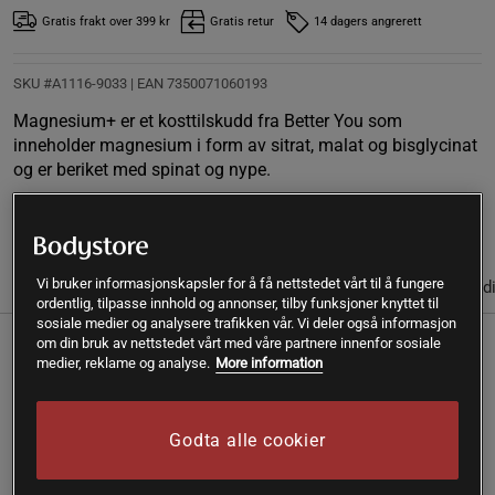
Gratis frakt over 399 kr
Gratis retur
14 dagers angrerett
SKU #A1116-9033
| EAN
7350071060193
Magnesium+ er et kosttilskudd fra Better You som
inneholder magnesium i form av sitrat, malat og bisglycinat
og er beriket med spinat og nype.
Les mer
Vi bruker informasjonskapsler for å få nettstedet vårt til å fungere
(5)
Informasjon
Anmeldelser
Næringsinformasjon & ingred
ordentlig, tilpasse innhold og annonser, tilby funksjoner knyttet til
sosiale medier og analysere trafikken vår. Vi deler også informasjon
om din bruk av nettstedet vårt med våre partnere innenfor sosiale
Better You har utviklet en magnesiumblanding av høy
medier, reklame og analyse.
More information
kvalitet som kombinerer tre former for magnesium.
Den er også supplert med både spinat og nype, hvor
Godta alle cookier
sistnevnte gir 20 mg naturlig C-vitamin per kapsel.
Magnesium bidrar til en lang rekke kroppslige