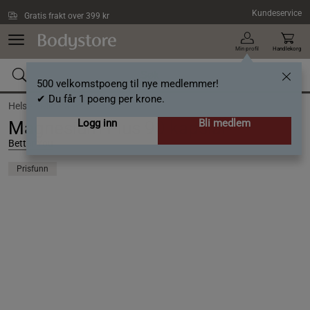
Hopp til hovedinnholdet
Kundeservice
Gratis frakt over 399 kr
Min profil
Handlekorg
500 velkomstpoeng til nye medlemmer!
✔ Du får 1 poeng per krone.
Helse /
Mineraler
Logg inn
Bli medlem
Magnesium Plus 90 kapslar
Better You
Prisfunn