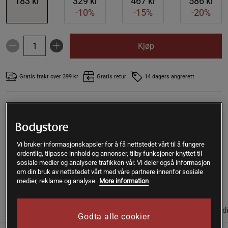
183 kr
329 kr
467 kr
586 kr
-10%
-15%
-20%
Kjøp
Gratis frakt over 399 kr
Gratis retur
14 dagers angrerett
SKU #A3331-115-4
| EAN
7070866035280
Måltidserstatning Sjokolade fra Nutrilett er en komplett
måltidserstatning som kan brukes som VLCD og erstatte
alle måltider i løpet av en dag for vektkontroll. Med komplett
Vi bruker informasjonskapsler for å få nettstedet vårt til å fungere
ordentlig, tilpasse innhold og annonser, tilby funksjoner knyttet til
innhold av fettsyrer, protein, vitaminer, mineraler med mer.
sosiale medier og analysere trafikken vår. Vi deler også informasjon
om din bruk av nettstedet vårt med våre partnere innenfor sosiale
Les mer
medier, reklame og analyse.
More information
(1)
Informasjon
Anmeldelser
Næringsinformasjon & ingred
Godta alle cookier