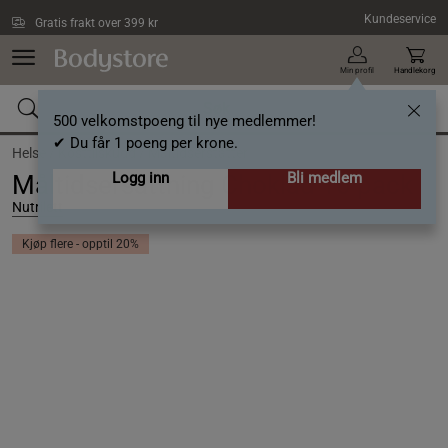
Hopp til hovedinnholdet
Kundeservice
Gratis frakt over 399 kr
Min profil
Handlekorg
500 velkomstpoeng til nye medlemmer!
✔ Du får 1 poeng per krone.
Helse /
Kosttilskudd /
Måltidserstatter
Logg inn
Bli medlem
Måltidsersättning Choklad 10 pack
Nutrilett
Kjøp flere - opptil 20%