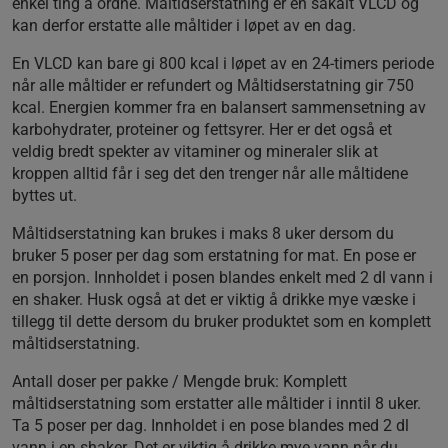
enkel ting å ordne. Måltidserstatning er en såkalt VLCD og
kan derfor erstatte alle måltider i løpet av en dag.
En VLCD kan bare gi 800 kcal i løpet av en 24-timers periode
når alle måltider er refundert og Måltidserstatning gir 750
kcal. Energien kommer fra en balansert sammensetning av
karbohydrater, proteiner og fettsyrer. Her er det også et
veldig bredt spekter av vitaminer og mineraler slik at
kroppen alltid får i seg det den trenger når alle måltidene
byttes ut.
Måltidserstatning kan brukes i maks 8 uker dersom du
bruker 5 poser per dag som erstatning for mat. En pose er
en porsjon. Innholdet i posen blandes enkelt med 2 dl vann i
en shaker. Husk også at det er viktig å drikke mye væske i
tillegg til dette dersom du bruker produktet som en komplett
måltidserstatning.
Antall doser per pakke / Mengde bruk:
Komplett
måltidserstatning som erstatter alle måltider i inntil 8 uker.
Ta 5 poser per dag. Innholdet i en pose blandes med 2 dl
vann i en shaker. Det er viktig å drikke mye vann når du