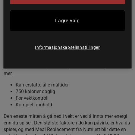
Måltidserstatning Sjokolade fra Nutrilett er en komplett
måltidserstatning som kan brukes som VLCD og erstatte
Lagre valg
alle måltider i løpet av en dag for vektkontroll. Med komplett
innhold av fettsyrer, protein, vitaminer, mineraler med mer.
En VLCD (Very Low Calorie Diet) kan erstatte alle måltider i
løpet av en dag og gir maksimalt 800 kcal. En enkel måte å
Informasjonskapselinnstillinger
kraftig redusere inntaket av kalorier og kontrollere vekten.
Måltidserstatning fra Nutrilett gir alt kroppen trenger å
spørre om vitaminer, mineraler, essensielle fettsyrer med
mer.
Kan erstatte alle måltider
750 kalorier daglig
For vektkontroll
Komplett innhold
Den eneste måten å gå ned i vekt er ved å innta mer energi
enn du spiser. Den største faktoren du kan påvirke er hva du
spiser, og med Meal Replacement fra Nutrilett blir dette en